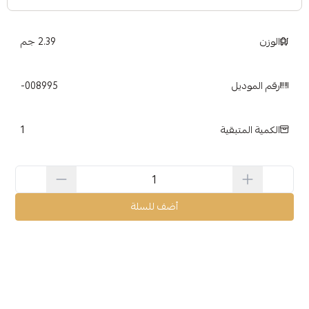
الوزن
2.39 جم
رقم الموديل
008995-
1
الكمية المتبقية
أضف للسلة