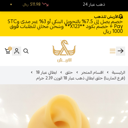
24 ذهب عيار
511.98
ريال
الأربش للذهب
خصم يصل إلى 7.5% بالتحويل البنكي أو 3% عبر مدى وSTC
Pay + خصم بكود **X123** وشحن مجاني للطلبات فوق
1000 ريال
0
الأربش للذهب
الرئيسية
اقسام المتجر
حلق
ايطالي عيار 18
(فرع المارينا) حلق ايطالي ذهب عيار 18 الوزن 2.39 جرام