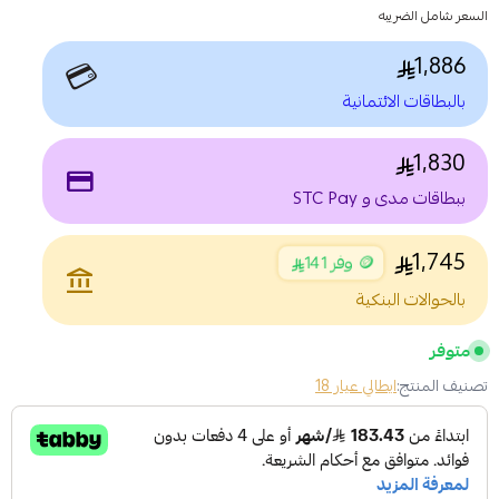
السعر شامل الضريبه
1,886
💳
بالبطاقات الائتمانية
1,830
payment
ببطاقات مدى و STC Pay
1,745
🪙 وفر 141
account_balance
بالحوالات البنكية
متوفر
تصنيف المنتج:
ايطالي عيار 18