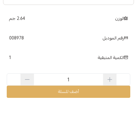
الوزن
2.64 جم
رقم الموديل
008978
1
الكمية المتبقية
أضف للسلة