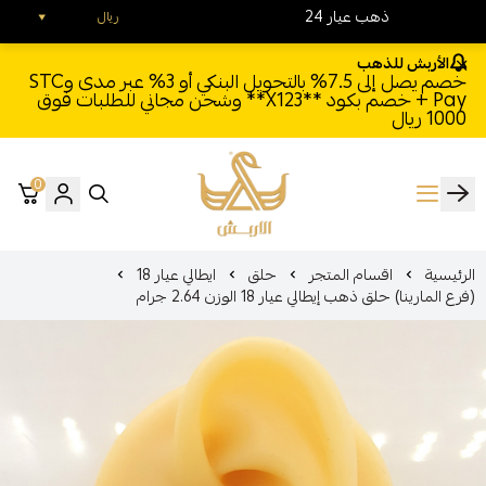
24 ذهب عيار
ريال
الأربش للذهب
خصم يصل إلى 7.5% بالتحويل البنكي أو 3% عبر مدى وSTC
Pay + خصم بكود **X123** وشحن مجاني للطلبات فوق
1000 ريال
0
الأربش للذهب
الرئيسية
اقسام المتجر
حلق
ايطالي عيار 18
(فرع المارينا) حلق ذهب إيطالي عيار 18 الوزن 2.64 جرام