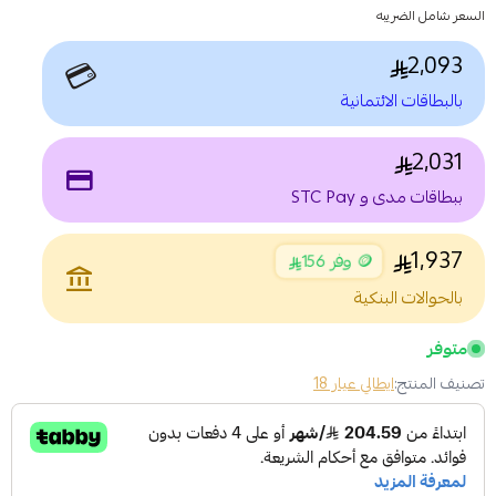
السعر شامل الضريبه
2,093
💳
بالبطاقات الائتمانية
2,031
payment
ببطاقات مدى و STC Pay
1,937
🪙 وفر 156
account_balance
بالحوالات البنكية
متوفر
تصنيف المنتج:
ايطالي عيار 18