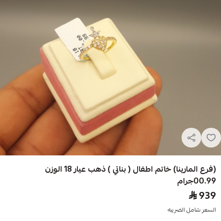
(فرع المارينا) خاتم اطفال ( بناتي ) ذهب عيار 18 الوزن
00.99جرام
939
السعر شامل الضريبه