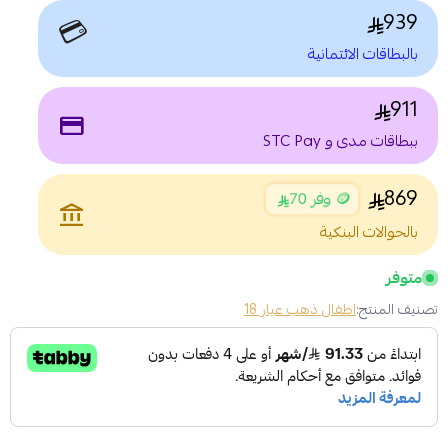
939
💳
بالبطاقات الائتمانية
911
payment
ببطاقات مدى و STC Pay
869
🪙 وفر 70
account_balance
بالحوالات البنكية
متوفر
تصنيف المنتج:
اطفال ذهب عيار 18