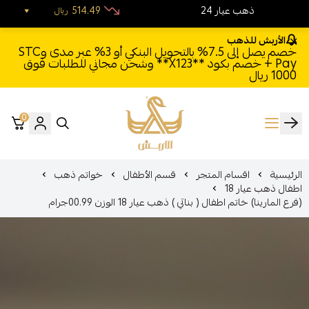
24 ذهب عيار
514.49
ريال
الأربش للذهب
خصم يصل إلى 7.5% بالتحويل البنكي أو 3% عبر مدى وSTC
Pay + خصم بكود **X123** وشحن مجاني للطلبات فوق
1000 ريال
0
الأربش للذهب
الرئيسية
اقسام المتجر
قسم الأطفال
خواتم ذهب
اطفال ذهب عيار 18
(فرع المارينا) خاتم اطفال ( بناتي ) ذهب عيار 18 الوزن 00.99جرام