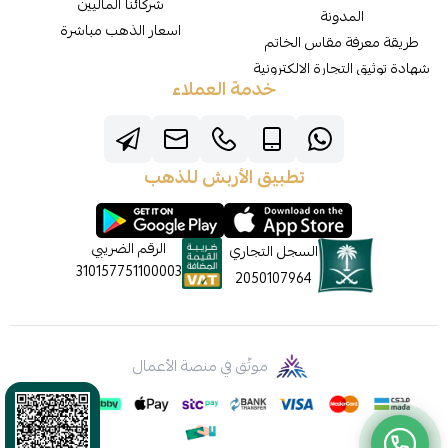
شركائنا الماليين
المدونة
اسعار الذهب مباشرة
طريقة معرفة مقاس الخاتم
شهادة توثيق التجارة الالكترونية
خدمة العملاء
تطبيق الأربش للذهب
الرقم الضريبي
السجل التجاري
310157751100003
2050107964
موثّق في منصة الأعمال