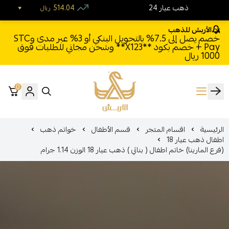
24 ذهب عيار
514.04
ريال
الأربش للذهب
خصم يصل إلى 7.5% بالتحويل البنكي أو 3% عبر مدى وSTC
Pay + خصم بكود **X123** وشحن مجاني للطلبات فوق
1000 ريال
0
الأربش للذهب
الرئيسية
اقسام المتجر
قسم الأطفال
خواتم ذهب
اطفال ذهب عيار 18
(فرع المارينا) خاتم اطفال ( بناتي ) ذهب عيار 18 الوزن 1.14 جرام