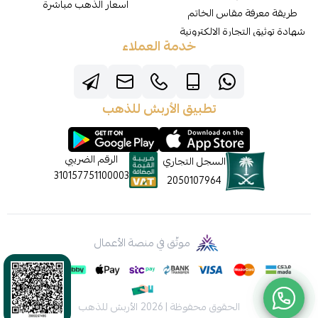
اسعار الذهب مباشرة
طريقة معرفة مقاس الخاتم
شهادة توثيق التجارة الالكترونية
خدمة العملاء
تطبيق الأربش للذهب
الرقم الضريبي
السجل التجاري
310157751100003
2050107964
موثّق في منصة الأعمال
الحقوق محفوظة | 2026
الأربش للذهب