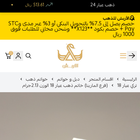
24 ذهب عيار
513.61
ريال
الأربش للذهب
خصم يصل إلى 7.5% بالتحويل البنكي أو 3% عبر مدى وSTC
Pay + خصم بكود **X123** وشحن مجاني للطلبات فوق
1000 ريال
0
الأربش للذهب
الرئيسية
اقسام المتجر
دبل و خواتم
خواتم ذهب
تركي عيار 18
(فرع المارينا) خاتم ذهب عيار 18 الوزن 2.13جرام