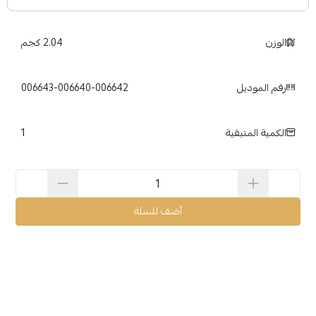
الوزن
2.04 كجم
رقم الموديل
006643-006640-006642
1
الكمية المتبقية
أضف للسلة