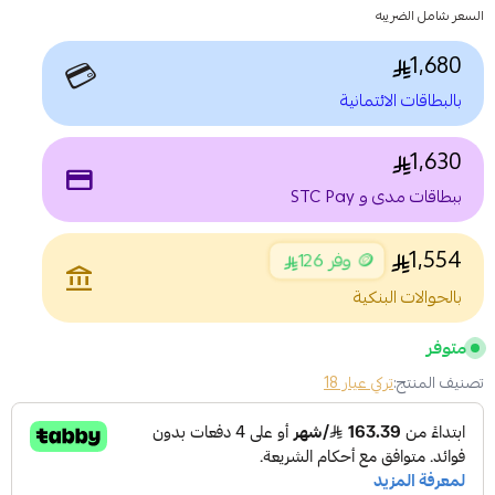
السعر شامل الضريبه
1,680
💳
بالبطاقات الائتمانية
1,630
payment
ببطاقات مدى و STC Pay
1,554
🪙 وفر 126
account_balance
بالحوالات البنكية
متوفر
تصنيف المنتج:
تركي عيار 18