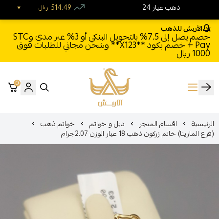
24 ذهب عيار
514.49
ريال
الأربش للذهب
خصم يصل إلى 7.5% بالتحويل البنكي أو 3% عبر مدى وSTC
Pay + خصم بكود **X123** وشحن مجاني للطلبات فوق
1000 ريال
0
الأربش للذهب
الرئيسية
اقسام المتجر
دبل و خواتم
خواتم ذهب
(فرع المارينا) خاتم زركون ذهب 18 عيار الوزن 2.07جرام