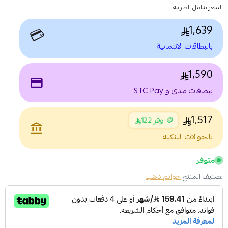
السعر شامل الضريبه
1,639
💳
بالبطاقات الائتمانية
1,590
payment
ببطاقات مدى و STC Pay
1,517
🪙 وفر 122
account_balance
بالحوالات البنكية
متوفر
تصنيف المنتج:
خواتم ذهب