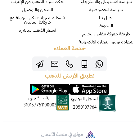
سياسة الاستبدال والاسترجاع
حكم شراء الذهب من الإنترنت
سياسة الخصوصية
الشحن والتوصيل
اتصل بنا
قسط مشترياتك بكل سهولة مع
شركائنا الماليين
المدونة
اسعار الذهب مباشرة
طريقة معرفة مقاس الخاتم
شهادة توثيق التجارة الالكترونية
خدمة العملاء
تطبيق الأربش للذهب
الرقم الضريبي
السجل التجاري
310157751100003
2050107964
موثّق في منصة الأعمال