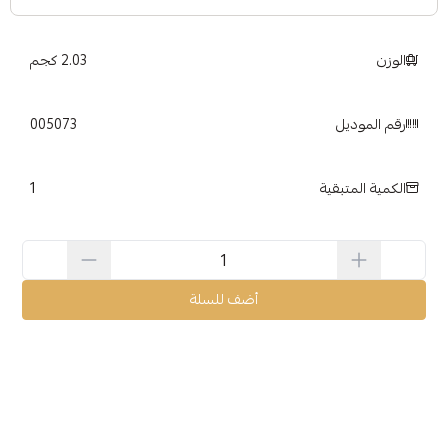
الوزن
2.03 كجم
رقم الموديل
005073
1
الكمية المتبقية
أضف للسلة