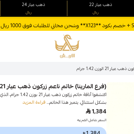
22 ذهب عيار
24 ذهب عيار
ريال
ريال
الأربش للذهب
ر 21 الوزن 1.42 جرام
(فرع المارينا) خاتم ناعم زركون ذهب عيار 21 الوزن 1.42 جرام
اكتشفوا أناقة خاتم ز
بشكل استثنائي. يتميز هذا الخاتم...
قراءة المزيد
1,384
السعر شامل الضريبه
1,384