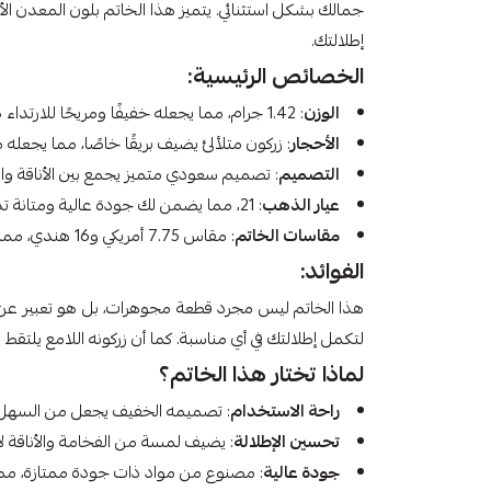
جمالك بشكل استثنائي. يتميز هذا الخاتم بلون المعدن ا
إطلالتك.
الخصائص الرئيسية:
الوزن
: 1.42 جرام، مما يجعله خفيفًا ومريحًا للارتداء طوال اليوم.
الأحجار
: زركون متلألئ يضيف بريقًا خاصًا، مما يجعله م
التصميم
: تصميم سعودي متميز يجمع بين الأناقة وال
عيار الذهب
: 21، مما يضمن لك جودة عالية ومتانة تدوم طويلاً.
مقاسات الخاتم
: مقاس 7.75 أمريكي و16 هندي، مما يجعله مناسبًا لمجموعة متنوعة من الأحجام.
الفوائد:
هذا الخاتم ليس مجرد قطعة مجوهرات، بل هو تعبير عن الذو
لتكمل إطلالتك في أي مناسبة. كما أن زركونه اللامع يلتق
لماذا تختار هذا الخاتم؟
راحة الاستخدام
: تصميمه الخفيف يجعل من السهل ار
تحسين الإطلالة
: يضيف لمسة من الفخامة والأناقة لأي 
جودة عالية
: مصنوع من مواد ذات جودة ممتازة، مما 