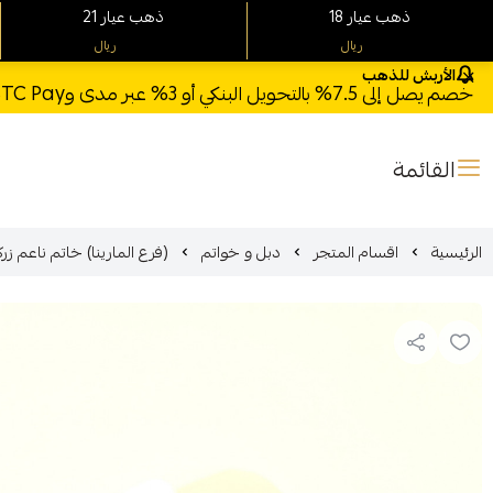
18 ذهب عيار
21 ذهب عيار
ريال
ريال
الأربش للذهب
خصم يصل إلى 7.5% بالتحويل البنكي أو 3% عبر مدى وSTC Pay + خصم بكود **X123** وشحن مجاني للطلبات فوق 1000 ريال
القائمة
الرئيسية
اقسام المتجر
دبل و خواتم
(فرع المارينا) خاتم ناعم زركون ذهب عيا