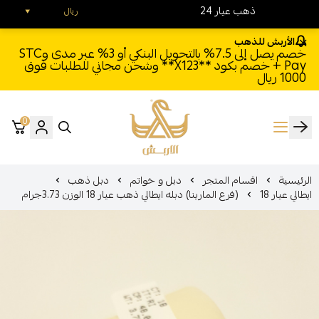
24 ذهب عيار
ريال
الأربش للذهب
خصم يصل إلى 7.5% بالتحويل البنكي أو 3% عبر مدى وSTC
Pay + خصم بكود **X123** وشحن مجاني للطلبات فوق
1000 ريال
0
الأربش للذهب
الرئيسية
اقسام المتجر
دبل و خواتم
دبل ذهب
ايطالي عيار 18
(فرع المارينا) دبله ايطالي ذهب عيار 18 الوزن 3.73جرام