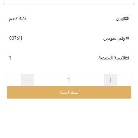
الوزن
3.73 كجم
رقم الموديل
007611
1
الكمية المتبقية
أضف للسلة