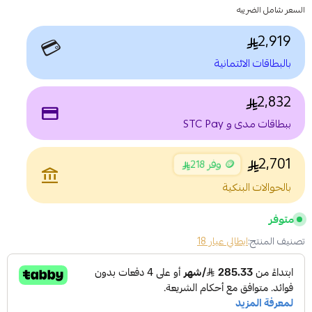
السعر شامل الضريبه
2,919
💳
بالبطاقات الائتمانية
2,832
payment
ببطاقات مدى و STC Pay
2,701
🪙 وفر 218
account_balance
بالحوالات البنكية
متوفر
تصنيف المنتج:
ايطالي عيار 18