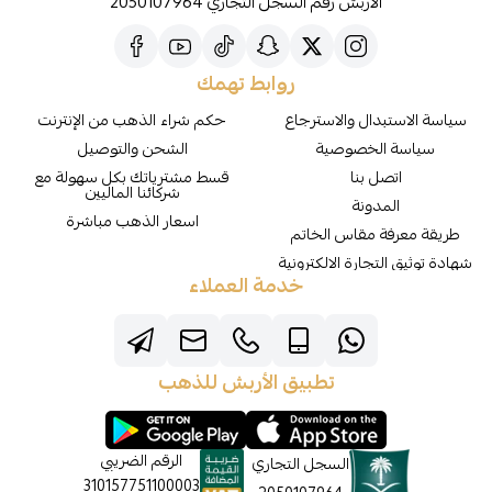
الأربش رقم السجل التجاري 2050107964
روابط تهمك
سياسة الاستبدال والاسترجاع
حكم شراء الذهب من الإنترنت
سياسة الخصوصية
الشحن والتوصيل
اتصل بنا
قسط مشترياتك بكل سهولة مع
شركائنا الماليين
المدونة
اسعار الذهب مباشرة
طريقة معرفة مقاس الخاتم
شهادة توثيق التجارة الالكترونية
خدمة العملاء
تطبيق الأربش للذهب
الرقم الضريبي
السجل التجاري
310157751100003