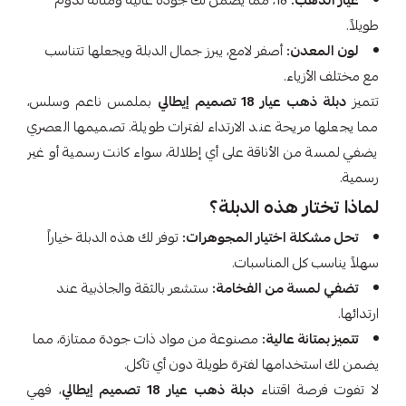
عيار الذهب:
18، مما يضمن لك جودة عالية ومتانة تدوم
طويلاً.
لون المعدن:
أصفر لامع، يبرز جمال الدبلة ويجعلها تتناسب
مع مختلف الأزياء.
تتميز
دبلة ذهب عيار 18 تصميم إيطالي
بملمس ناعم وسلس،
مما يجعلها مريحة عند الارتداء لفترات طويلة. تصميمها العصري
يضفي لمسة من الأناقة على أي إطلالة، سواء كانت رسمية أو غير
رسمية.
لماذا تختار هذه الدبلة؟
تحل مشكلة اختيار المجوهرات:
توفر لك هذه الدبلة خياراً
سهلاً يناسب كل المناسبات.
تضفي لمسة من الفخامة:
ستشعر بالثقة والجاذبية عند
ارتدائها.
تتميز بمتانة عالية:
مصنوعة من مواد ذات جودة ممتازة، مما
يضمن لك استخدامها لفترة طويلة دون أي تآكل.
لا تفوت فرصة اقتناء
دبلة ذهب عيار 18 تصميم إيطالي
، فهي