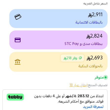
السعر شامل الضريبه
2,911
💳
بالبطاقات الائتمانية
2,824
payment
ببطاقات مدى و STC Pay
2,693
🪙 وفر 218
account_balance
بالحوالات البنكية
متوفر
تصنيف المنتج:
ايطالي عيار 18