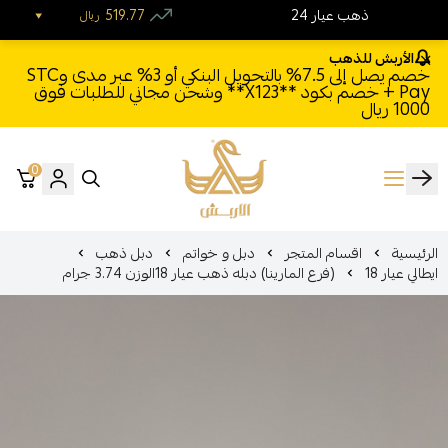
24 ذهب عيار
519.77
ريال
الأربش للذهب
خصم يصل إلى 7.5% بالتحويل البنكي أو 3% عبر مدى وSTC
Pay + خصم بكود **X123** وشحن مجاني للطلبات فوق
1000 ريال
0
الأربش للذهب
الرئيسية
اقسام المتجر
دبل و خواتم
دبل ذهب
ايطالي عيار 18
(فرع المارينا) دبله ذهب عيار 18الوزن 3.74 جرام