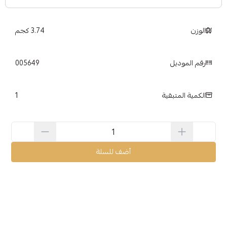
الوزن
3.74 كجم
رقم الموديل
005649
1
الكمية المتبقية
أضف للسلة