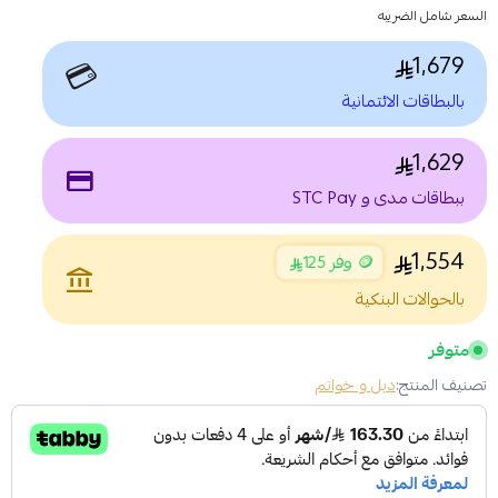
السعر شامل الضريبه
1,679
💳
بالبطاقات الائتمانية
1,629
payment
ببطاقات مدى و STC Pay
1,554
🪙 وفر 125
account_balance
بالحوالات البنكية
متوفر
تصنيف المنتج:
دبل و خواتم