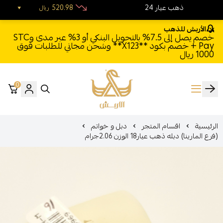
24 ذهب عيار
520.98
ريال
الأربش للذهب
خصم يصل إلى 7.5% بالتحويل البنكي أو 3% عبر مدى وSTC
Pay + خصم بكود **X123** وشحن مجاني للطلبات فوق
1000 ريال
0
الأربش للذهب
الرئيسية
اقسام المتجر
دبل و خواتم
(فرع المارينا) دبله ذهب عيار18 الوزن 2.06جرام