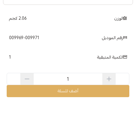
الوزن
2.06 كجم
رقم الموديل
009969-009971
1
الكمية المتبقية
أضف للسلة