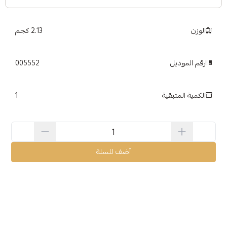
الوزن
2.13 كجم
رقم الموديل
005552
1
الكمية المتبقية
أضف للسلة