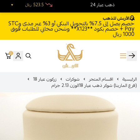
24 ذهب عيار
523.5
ريال
الأربش للذهب
خصم يصل إلى 7.5% بالتحويل البنكي أو 3% عبر مدى وSTC
Pay + خصم بكود **X123** وشحن مجاني للطلبات فوق
1000 ريال
0
الأربش للذهب
الرئيسية
اقسام المتجر
شوكرات
زركون عيار 18
(فرع المارينا) شوكر ذهب عيار 18الوزن 2.13 جرام