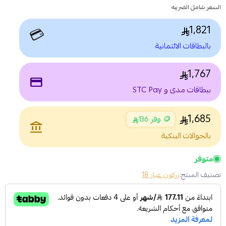
السعر شامل الضريبه
1,821
💳
بالبطاقات الائتمانية
1,767
payment
ببطاقات مدى و STC Pay
1,685
🪙 وفر 136
account_balance
بالحوالات البنكية
متوفر
تصنيف المنتج:
زركون عيار 18