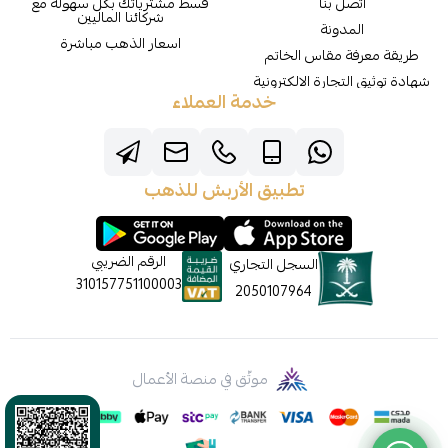
اتصل بنا
قسط مشترياتك بكل سهولة مع
شركائنا الماليين
المدونة
اسعار الذهب مباشرة
طريقة معرفة مقاس الخاتم
شهادة توثيق التجارة الالكترونية
خدمة العملاء
تطبيق الأربش للذهب
الرقم الضريبي
السجل التجاري
310157751100003
2050107964
موثّق في منصة الأعمال