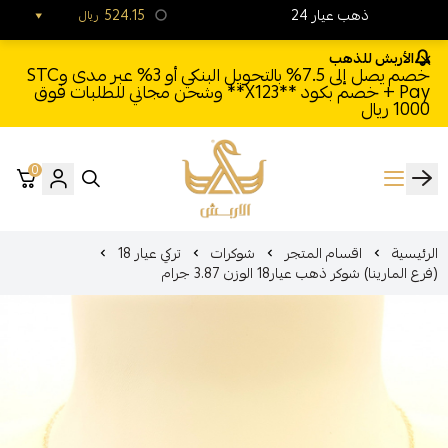
24 ذهب عيار
524.15
ريال
الأربش للذهب
خصم يصل إلى 7.5% بالتحويل البنكي أو 3% عبر مدى وSTC
Pay + خصم بكود **X123** وشحن مجاني للطلبات فوق
1000 ريال
0
الأربش للذهب
الرئيسية
اقسام المتجر
شوكرات
تركي عيار 18
(فرع المارينا) شوكر ذهب عيار18 الوزن 3.87 جرام