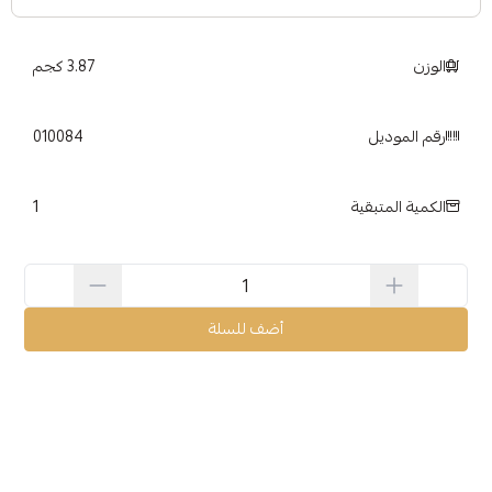
الوزن
3.87 كجم
رقم الموديل
010084
1
الكمية المتبقية
أضف للسلة