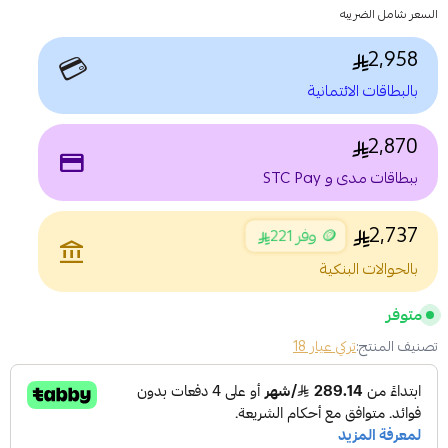
السعر شامل الضريبه
2,958
💳
بالبطاقات الائتمانية
2,870
payment
ببطاقات مدى و STC Pay
2,737
🪙 وفر 221
account_balance
بالحوالات البنكية
متوفر
تصنيف المنتج:
تركي عيار 18