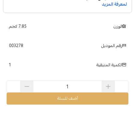
الوزن
7.85 كجم
رقم الموديل
003278
1
الكمية المتبقية
أضف للسلة