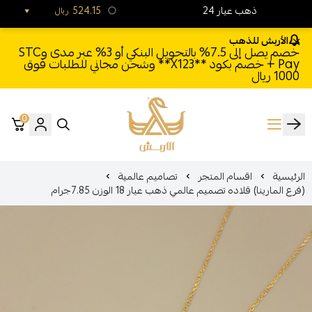
24 ذهب عيار
524.15
ريال
الأربش للذهب
خصم يصل إلى 7.5% بالتحويل البنكي أو 3% عبر مدى وSTC
Pay + خصم بكود **X123** وشحن مجاني للطلبات فوق
1000 ريال
0
الأربش للذهب
الرئيسية
اقسام المتجر
تصاميم عالمية
(فرع المارينا) قلاده تصميم عالمي ذهب عيار 18 الوزن 7.85جرام