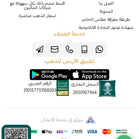
اتصل بنا
قسط مشترياتك بكل سهولة مع
شركائنا الماليين
المدونة
اسعار الذهب مباشرة
طريقة معرفة مقاس الخاتم
شهادة توثيق التجارة الالكترونية
خدمة العملاء
تطبيق الأربش للذهب
الرقم الضريبي
السجل التجاري
310157751100003
2050107964
موثّق في منصة الأعمال