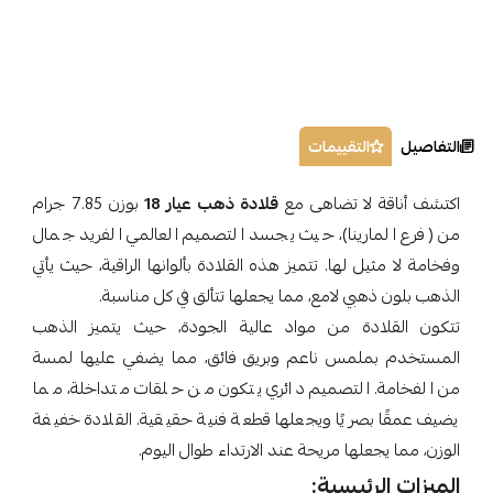
التفاصيل
التقييمات
اكتشف أناقة لا تضاهى مع
قلادة ذهب عيار 18
بوزن 7.85 جرام
من (فرع المارينا)، حيث يجسد التصميم العالمي الفريد جمال
وفخامة لا مثيل لها. تتميز هذه القلادة بألوانها الراقية، حيث يأتي
الذهب بلون ذهبي لامع، مما يجعلها تتألق في كل مناسبة.
تتكون القلادة من مواد عالية الجودة، حيث يتميز الذهب
المستخدم بملمس ناعم وبريق فائق، مما يضفي عليها لمسة
من الفخامة. التصميم دائري يتكون من حلقات متداخلة، مما
يضيف عمقًا بصريًا ويجعلها قطعة فنية حقيقية. القلادة خفيفة
الوزن، مما يجعلها مريحة عند الارتداء طوال اليوم.
الميزات الرئيسية: