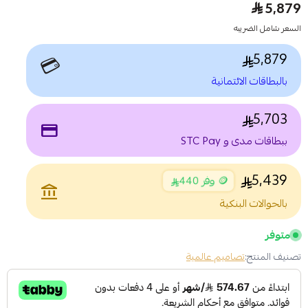
5,879
السعر شامل الضريبه
5,879
💳
بالبطاقات الائتمانية
5,703
payment
ببطاقات مدى و STC Pay
5,439
🪙 وفر 440
account_balance
بالحوالات البنكية
متوفر
تصنيف المنتج:
تصاميم عالمية