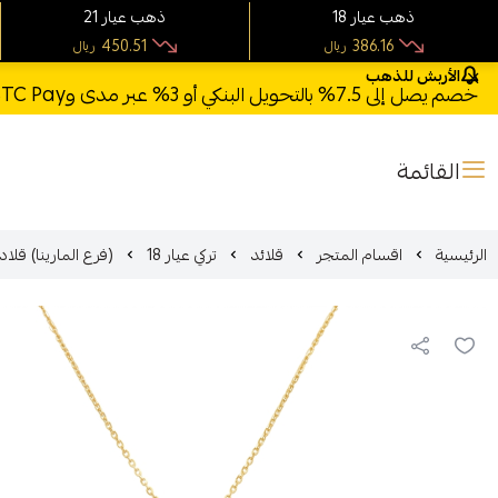
18 ذهب عيار
21 ذهب عيار
450.51
386.16
ريال
ريال
الأربش للذهب
خصم يصل إلى 7.5% بالتحويل البنكي أو 3% عبر مدى وSTC Pay + خصم بكود **X123** وشحن مجاني للطلبات فوق 1000 ريال
القائمة
الرئيسية
اقسام المتجر
قلائد
تركي عيار 18
(فرع المارينا) قلاده ذهب عيار