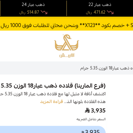
22 ذهب عيار
24 ذهب عيار
514.87
471.62
ريال
ريال
الأربش للذهب
18 الوزن 5.35 جرام
(فرع المارينا) قلاده ذهب عيار18 الوزن 5.35 جرام
اكتشف 
هذه القلادة بلونها الذ...
قراءة المزيد
3,935
السعر شامل الضريبه
3,935