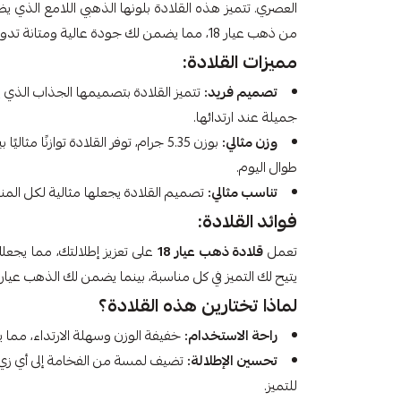
العصري. تتميز هذه القلادة بلونها الذهبي اللامع الذي 
من ذهب عيار 18، مما يضمن لك جودة عالية ومتانة تدوم طويلاً.
مميزات القلادة:
تصميم فريد:
تتميز القلادة بتصميمها الجذاب الذي 
جميلة عند ارتدائها.
وزن مثالي:
بوزن 5.35 جرام، توفر القلادة توازنًا 
طوال اليوم.
تناسب مثالي:
تصميم القلادة يجعلها مثالية لكل المن
فوائد القلادة:
تعمل
قلادة ذهب عيار 18
على تعزيز إطلالتك، مما يجعلك
يتيح لك التميز في كل مناسبة، بينما يضمن لك الذهب عيار 18 الحفاظ على مظهرها اللامع لفترة طويلة
لماذا تختارين هذه القلادة؟
راحة الاستخدام:
خفيفة الوزن وسهلة الارتداء، مما يجع
تحسين الإطلالة:
تضيف لمسة من الفخامة إلى أي زي، مم
للتميز.