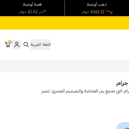
ذهب أونصة
فضة أونصة
62.42
4265.32
دولار
دولار
0
اللغة:
العربية
أناقة لا مثيل لها مع قلادة ذهب عيار 18 الوزن 5.35 جرام، التي تجمع بين الفخامة والتصميم العصري. تتميز