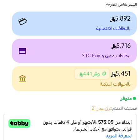
السعر شامل الضريبه
5,892
💳
بالبطاقات الائتمانية
5,716
payment
ببطاقات مدى و STC Pay
5,451
🪙 وفر 441
account_balance
بالحوالات البنكية
متوفر
تصنيف المنتج:
تركي عيار 21