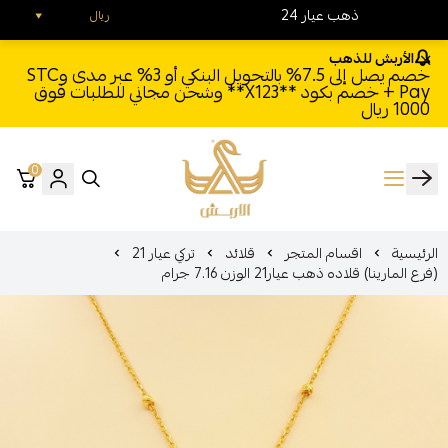
24 ذهب عيار
ريال
الأربش للذهب
خصم يصل إلى 7.5% بالتحويل البنكي أو 3% عبر مدى وSTC
Pay + خصم بكود **X123** وشحن مجاني للطلبات فوق
1000 ريال
0
الأربش للذهب
الرئيسية
اقسام المتجر
قلائد
تركي عيار 21
(فرع المارينا) قلاده ذهب عيار21 الوزن 7.16 جرام