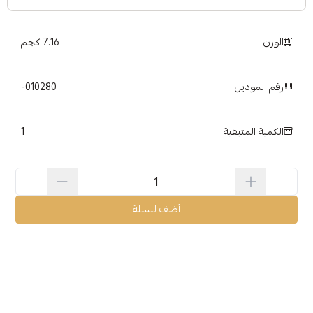
الوزن
7.16 كجم
رقم الموديل
010280-
1
الكمية المتبقية
أضف للسلة