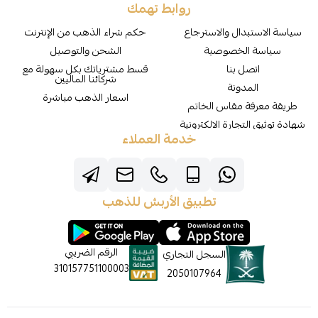
روابط تهمك
سياسة الاستبدال والاسترجاع
حكم شراء الذهب من الإنترنت
سياسة الخصوصية
الشحن والتوصيل
اتصل بنا
قسط مشترياتك بكل سهولة مع
شركائنا الماليين
المدونة
اسعار الذهب مباشرة
طريقة معرفة مقاس الخاتم
شهادة توثيق التجارة الالكترونية
خدمة العملاء
تطبيق الأربش للذهب
الرقم الضريبي
السجل التجاري
310157751100003
2050107964