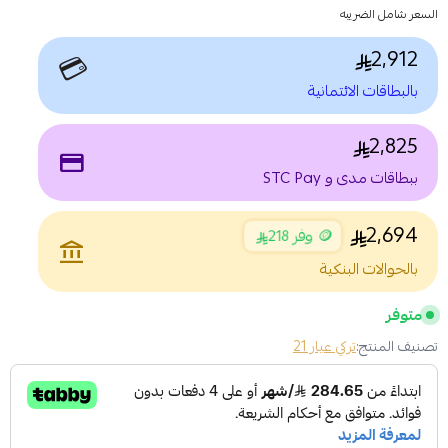
السعر شامل الضريبه
2,912
💳
بالبطاقات الائتمانية
2,825
payment
ببطاقات مدى و STC Pay
2,694
🪙 وفر 218
account_balance
بالحوالات البنكية
متوفر
تصنيف المنتج:
تركي عيار 21