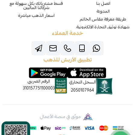
اتصل بنا
قسط مشترياتك بكل سهولة مع
شركائنا الماليين
المدونة
اسعار الذهب مباشرة
طريقة معرفة مقاس الخاتم
شهادة توثيق التجارة الالكترونية
خدمة العملاء
تطبيق الأربش للذهب
الرقم الضريبي
السجل التجاري
310157751100003
2050107964
موثّق في منصة الأعمال