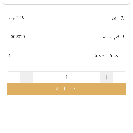
الوزن
3.25 جم
رقم الموديل
009020-
1
الكمية المتبقية
أضف للسلة