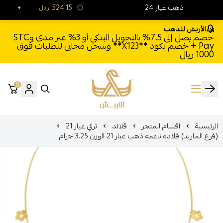
24 ذهب عيار
524.15
ريال
الأربش للذهب
خصم يصل إلى 7.5% بالتحويل البنكي أو 3% عبر مدى وSTC
Pay + خصم بكود **X123** وشحن مجاني للطلبات فوق
1000 ريال
0
الأربش للذهب
الرئيسية
اقسام المتجر
قلائد
تركي عيار 21
(فرع المارينا) قلاده ناعمه ذهب عيار 21 الوزن 3.25 جرام