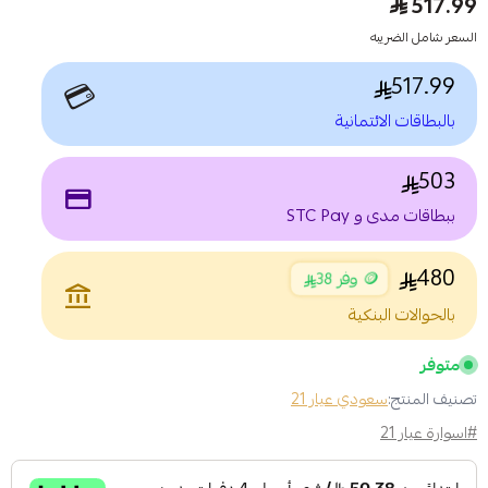
517.99
السعر شامل الضريبه
517.99
💳
بالبطاقات الائتمانية
503
payment
ببطاقات مدى و STC Pay
480
🪙 وفر 38
account_balance
بالحوالات البنكية
متوفر
تصنيف المنتج:
سعودي عيار 21
#اسوارة عيار 21