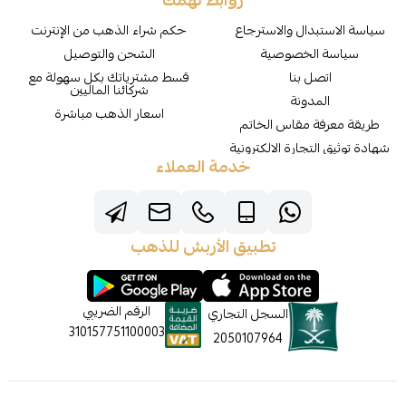
روابط تهمك
سياسة الاستبدال والاسترجاع
حكم شراء الذهب من الإنترنت
سياسة الخصوصية
الشحن والتوصيل
اتصل بنا
قسط مشترياتك بكل سهولة مع
شركائنا الماليين
المدونة
اسعار الذهب مباشرة
طريقة معرفة مقاس الخاتم
شهادة توثيق التجارة الالكترونية
خدمة العملاء
تطبيق الأربش للذهب
الرقم الضريبي
السجل التجاري
310157751100003
2050107964