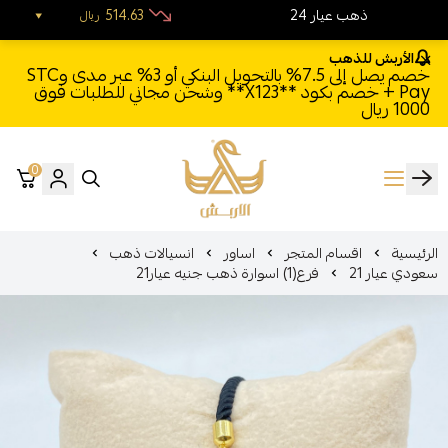
24 ذهب عيار
514.63
ريال
الأربش للذهب
خصم يصل إلى 7.5% بالتحويل البنكي أو 3% عبر مدى وSTC
Pay + خصم بكود **X123** وشحن مجاني للطلبات فوق
1000 ريال
0
الأربش للذهب
الرئيسية
اقسام المتجر
اساور
انسيالات ذهب
سعودي عيار 21
فرع(1) اسوارة ذهب جنيه عيار21