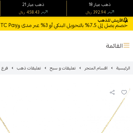
18 ذهب عيار
21 ذهب عيار
458.43
392.94
ريال
ريال
الأربش للذهب
خصم يصل إلى 7.5% بالتحويل البنكي أو 3% عبر مدى وSTC Pay + خصم بكود **X123** وشحن مجاني للطلبات فوق 1000 ريال
القائمة
الرئيسية
اقسام المتجر
تعليقات و سبح
تعليقات ذهب
فرع (1) تعليقة تصميم مميز ذهب عيار 21 وزن.09