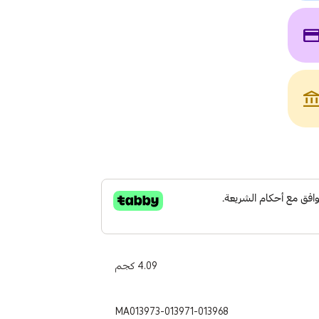
payme
account_bala
4.09 كجم
MA013973-013971-013968