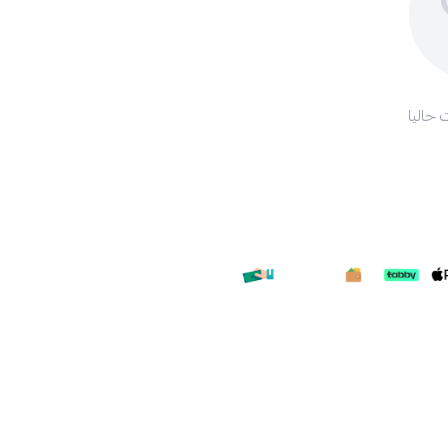
 حاليا