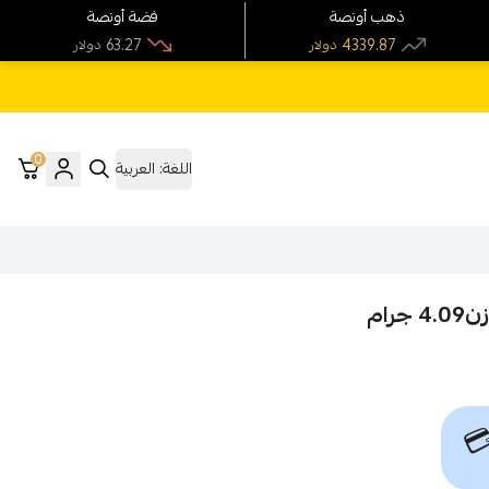
فضة أونصة
ذهب أونصة
63.27
4339.87
دولار
دولار
0
العربية
اللغة:
