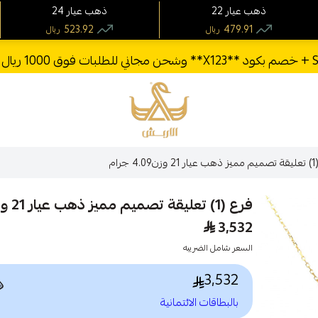
24 ذهب عيار
22 ذهب عيار
523.92
479.91
ريال
ريال
الأربش للذهب
فرع (1
فرع (1) تعليقة تصميم مميز ذهب عيار 21 وزن4.09 جرام
3,532
السعر شامل الضريبه
3,532

بالبطاقات الائتمانية