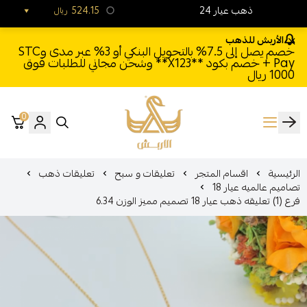
24 ذهب عيار
524.15
ريال
الأربش للذهب
خصم يصل إلى 7.5% بالتحويل البنكي أو 3% عبر مدى وSTC
Pay + خصم بكود **X123** وشحن مجاني للطلبات فوق
1000 ريال
0
الأربش للذهب
الرئيسية
اقسام المتجر
تعليقات و سبح
تعليقات ذهب
تصاميم عالميه عيار 18
فرع (1) تعليقه ذهب عيار 18 تصميم مميز الوزن 6.34