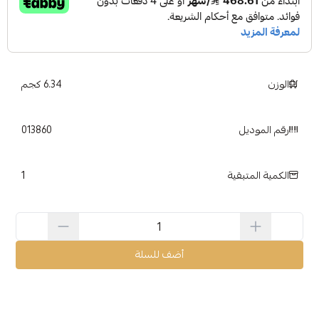
الوزن
6.34 كجم
رقم الموديل
013860
1
الكمية المتبقية
أضف للسلة