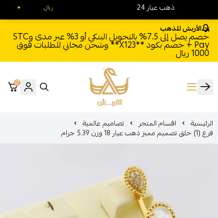
24 ذهب عيار
ريال
الأربش للذهب
خصم يصل إلى 7.5% بالتحويل البنكي أو 3% عبر مدى وSTC
Pay + خصم بكود **X123** وشحن مجاني للطلبات فوق
1000 ريال
0
الأربش للذهب
الرئيسية
اقسام المتجر
تصاميم عالمية
فرع (1) حلق تصميم مميز ذهب عيار 18 وزن 5.39 جرام