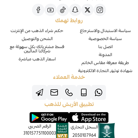
روابط تهمك
سياسة الاستبدال والاسترجاع
حكم شراء الذهب من الإنترنت
سياسة الخصوصية
الشحن والتوصيل
اتصل بنا
قسط مشترياتك بكل سهولة مع
شركائنا الماليين
المدونة
اسعار الذهب مباشرة
طريقة معرفة مقاس الخاتم
شهادة توثيق التجارة الالكترونية
خدمة العملاء
تطبيق الأربش للذهب
الرقم الضريبي
السجل التجاري
310157751100003
2050107964