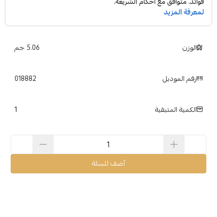
الوزن
5.06 جم
رقم الموديل
018882
1
الكمية المتبقية
أضف للسلة