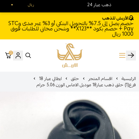
24 ذهب عيار
ريال
الأربش للذهب
خصم يصل إلى 7.5% بالتحويل البنكي أو 3% عبر مدى وSTC
Pay + خصم بكود **X123** وشحن مجاني للطلبات فوق
1000 ريال
0
الأربش للذهب
الرئيسية
اقسام المتجر
حلق
ايطالي عيار 18
فرع(1) حلق ذهب عيار18 موديل الاماس الوزن 5.06 جرام