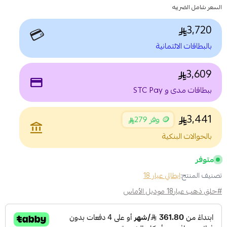
السعر شامل الضريبه
3,720
💳
بالبطاقات الائتمانية
3,609
payment
ببطاقات مدى و STC Pay
3,441
🪙 وفر 279
account_balance
بالحوالات البنكية
متوفر
تصنيف المنتج:
ايطالي عيار 18
#حلق ذهب عيار18 موديل الأماس