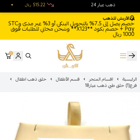
24 ذهب عيار
515.22
ريال
الأربش للذهب
خصم يصل إلى 7.5% بالتحويل البنكي أو 3% عبر مدى وSTC
Pay + خصم بكود **X123** وشحن مجاني للطلبات فوق
1000 ريال
0
الأربش للذهب
الرئيسية
اقسام المتجر
قسم الأطفال
حلق ذهب اطفال
فرع(1) حلق طبي ذهب عيار18