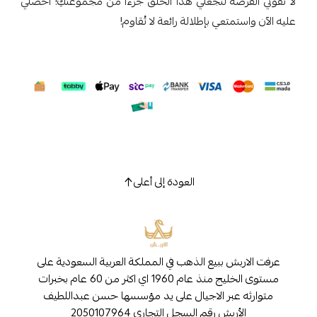
لا تفوتي الفرصة لتجعلي هذا الحلق جزءًا من مجموعتكِ! احصلي
عليه الآن واستمتعي بإطلالة رائعة لا تُقاوم!
العودة إلى أعلى
عرفت الاربش ببيع الذهب في المملكة العربية السعودية على
مستوى الخليج منذ عام 1960 اي اكثر من 60 عام بخبرات
متوارثه عبر الاجيال على يد مؤسسها حسن عبداللطيف
الأربش رقم السجل التجاري 2050107964