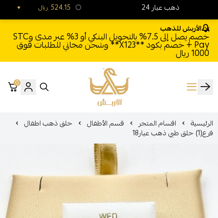
24 ذهب عيار
524.15
ريال
الأربش للذهب
خصم يصل إلى 7.5% بالتحويل البنكي أو 3% عبر مدى وSTC
Pay + خصم بكود **X123** وشحن مجاني للطلبات فوق
1000 ريال
0
الأربش للذهب
الرئيسية
اقسام المتجر
قسم الأطفال
حلق ذهب اطفال
فرع(1) حلق طبي ذهب عيار18