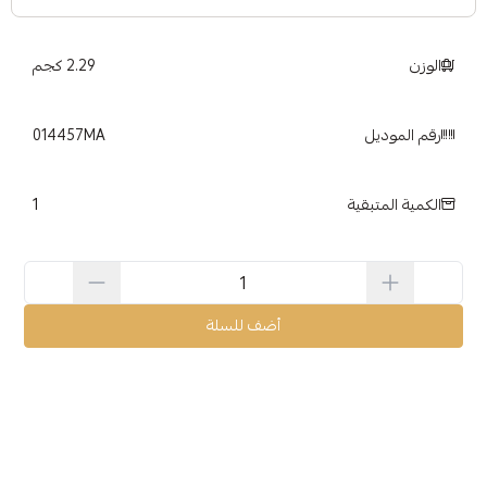
الوزن
2.29 كجم
رقم الموديل
014457MA
1
الكمية المتبقية
أضف للسلة