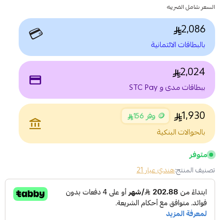
السعر شامل الضريبه
2,086
💳
بالبطاقات الائتمانية
2,024
payment
ببطاقات مدى و STC Pay
1,930
🪙 وفر 156
account_balance
بالحوالات البنكية
متوفر
تصنيف المنتج:
هندي عيار 21