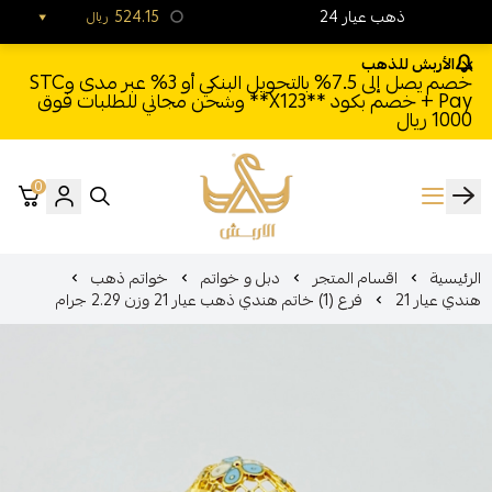
24 ذهب عيار
524.15
ريال
الأربش للذهب
خصم يصل إلى 7.5% بالتحويل البنكي أو 3% عبر مدى وSTC
Pay + خصم بكود **X123** وشحن مجاني للطلبات فوق
1000 ريال
0
الأربش للذهب
الرئيسية
اقسام المتجر
دبل و خواتم
خواتم ذهب
هندي عيار 21
فرع (1) خاتم هندي ذهب عيار 21 وزن 2.29 جرام