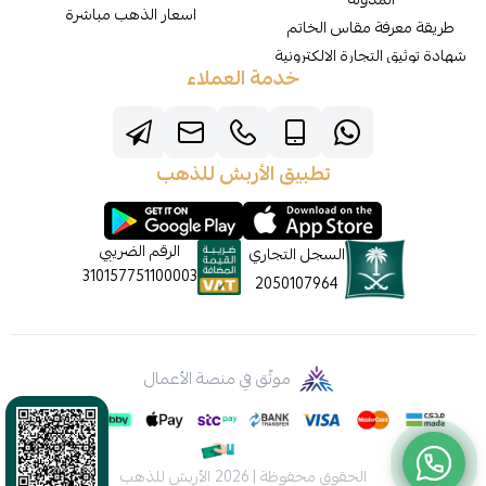
اسعار الذهب مباشرة
طريقة معرفة مقاس الخاتم
شهادة توثيق التجارة الالكترونية
خدمة العملاء
تطبيق الأربش للذهب
الرقم الضريبي
السجل التجاري
310157751100003
2050107964
موثّق في منصة الأعمال
الحقوق محفوظة | 2026
الأربش للذهب