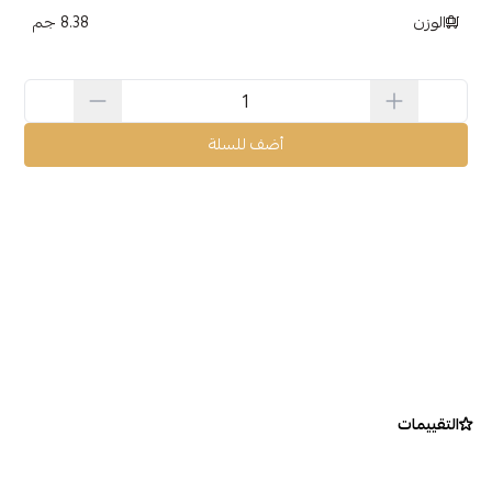
الوزن
8.38 جم
أضف للسلة
التقييمات