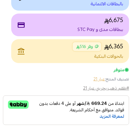
بالبطاقات الائتمانية
6,675
payment
ببطاقات مدى و STC Pay
6,365
🪙 وفر 516
account_balance
بالحوالات البنكية
متوفر
تصنيف المنتج:
عيار 21
#طقم ذهب بحريني عيار 21