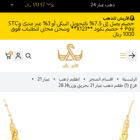
24 ذهب عيار
513.57
ريال
الأربش للذهب
خصم يصل إلى 7.5% بالتحويل البنكي أو 3% عبر مدى وSTC
Pay + خصم بكود **X123** وشحن مجاني للطلبات فوق
1000 ريال
0
الأربش للذهب
الرئيسية
اقسام المتجر
اطقم ذهب
عيار 21
فرع (1) طقم ذهب عيار 21 بحريني وزن28.38