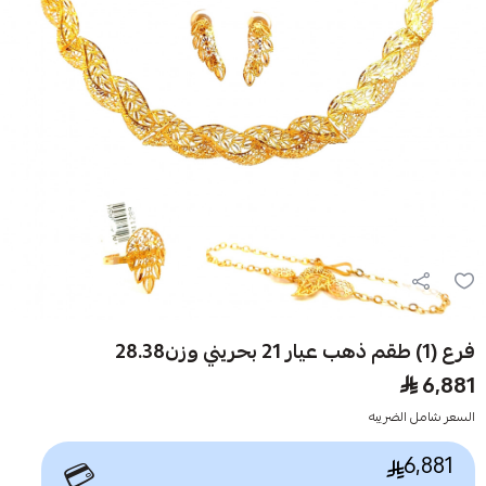
فرع (1) طقم ذهب عيار 21 بحريني وزن28.38
6,881
السعر شامل الضريبه
6,881
💳