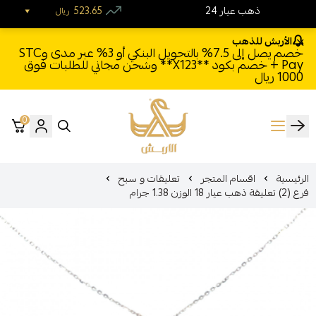
24 ذهب عيار
523.65
ريال
الأربش للذهب
خصم يصل إلى 7.5% بالتحويل البنكي أو 3% عبر مدى وSTC
Pay + خصم بكود **X123** وشحن مجاني للطلبات فوق
1000 ريال
0
الأربش للذهب
الرئيسية
اقسام المتجر
تعليقات و سبح
فرع (2) تعليقة ذهب عيار 18 الوزن 1.38 جرام