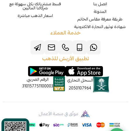
اتصل بنا
قسط مشترياتك بكل سهولة مع
شركائنا الماليين
المدونة
اسعار الذهب مباشرة
طريقة معرفة مقاس الخاتم
شهادة توثيق التجارة الالكترونية
خدمة العملاء
تطبيق الأربش للذهب
الرقم الضريبي
السجل التجاري
310157751100003
2050107964
موثّق في منصة الأعمال