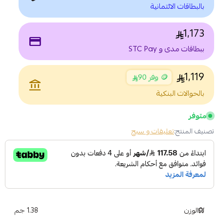
بالبطاقات الائتمانية
1,173
payment
ببطاقات مدى و STC Pay
1,119
🪙 وفر 90
account_balance
بالحوالات البنكية
متوفر
تصنيف المنتج:
تعليقات و سبح
الوزن
1.38 جم