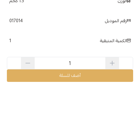
الوزن
1.5 كجم
رقم الموديل
‏ 017014
1
الكمية المتبقية
أضف للسلة