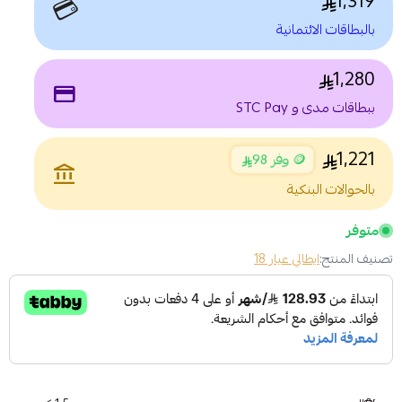
1,319
💳
بالبطاقات الائتمانية
1,280
payment
ببطاقات مدى و STC Pay
1,221
🪙 وفر 98
account_balance
بالحوالات البنكية
متوفر
تصنيف المنتج:
ايطالي عيار 18