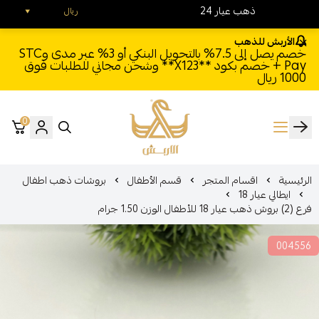
24 ذهب عيار
ريال
الأربش للذهب
خصم يصل إلى 7.5% بالتحويل البنكي أو 3% عبر مدى وSTC
Pay + خصم بكود **X123** وشحن مجاني للطلبات فوق
1000 ريال
0
الأربش للذهب
الرئيسية
اقسام المتجر
قسم الأطفال
بروشات ذهب اطفال
ايطالي عيار 18
فرع (2) بروش ذهب عيار 18 للأطفال الوزن 1.50 جرام