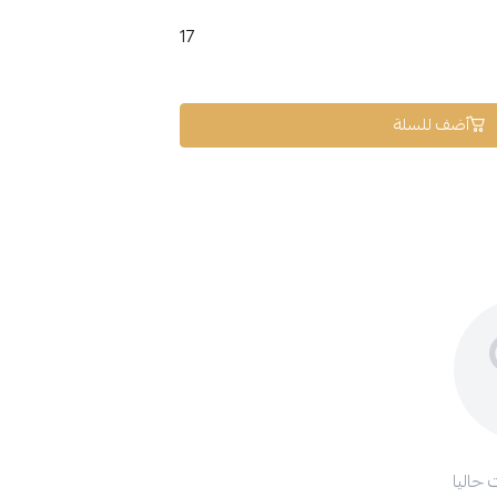
17
أضف للسلة
 حاليا