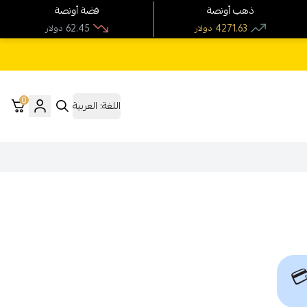
فضة أونصة
ذهب أونصة
62.45
4271.63
دولار
دولار
0
العربية
اللغة:
