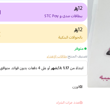
12
nt
ببطاقات مدى و STC Pay
12
nce
بالحوالات البنكية
متوفر
تصنيف المنتج:
بطاقات الإهداء
الوزن
عدد مرات الشراء