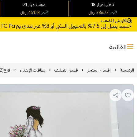
18 ذهب عيار
21 ذهب عيار
451.18
386.73
ريال
ريال
الأربش للذهب
خصم يصل إلى 7.5% بالتحويل البنكي أو 3% عبر مدى وSTC Pay + خصم بكود **X123** وشحن مجاني للطلبات فوق 1000 ريال
القائمة
الرئيسية
اقسام المتجر
قسم التغليف
بطاقات الإهداء
فرع(2) بطاقة اهداء