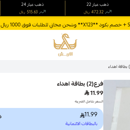
24 ذهب عيار
22 ذهب عيار
515.63
472.32
ريال
ريال
الأربش للذهب
فرع(2) بطاقة اهداء
11.99
السعر شامل الضريبه
11.99

بالبطاقات الائتمانية