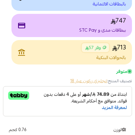
بالبطاقات الائتمانية
747
payment
ببطاقات مدى و STC Pay
713
🪙 وفر 57
account_balance
بالحوالات البنكية
متوفر
تصنيف المنتج:
انجليزي زركون عيار 18
الوزن
0.76 كجم