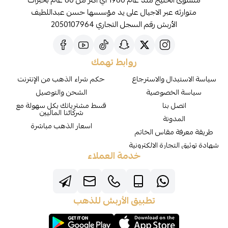
مستوى الخليج منذ عام 1960 اي اكثر من 60 عام بخبرات
متوارثه عبر الاجيال على يد مؤسسها حسن عبداللطيف
الأربش رقم السجل التجاري 2050107964
روابط تهمك
سياسة الاستبدال والاسترجاع
حكم شراء الذهب من الإنترنت
سياسة الخصوصية
الشحن والتوصيل
اتصل بنا
قسط مشترياتك بكل سهولة مع
شركائنا الماليين
المدونة
اسعار الذهب مباشرة
طريقة معرفة مقاس الخاتم
شهادة توثيق التجارة الالكترونية
خدمة العملاء
تطبيق الأربش للذهب