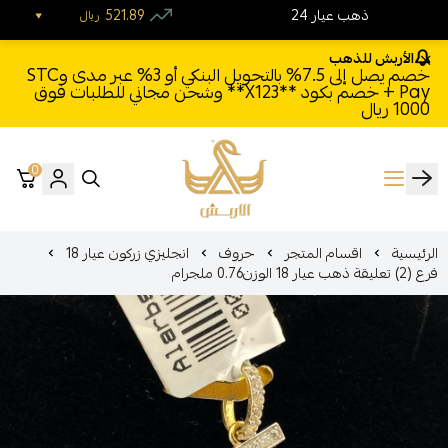
24 ذهب عيار
521.89
ريال
الأربش للذهب
خصم يصل إلى 7.5% بالتحويل البنكي أو 3% عبر مدى وSTC
Pay + خصم بكود **X123** وشحن مجاني للطلبات فوق
1000 ريال
0
الأربش للذهب
الرئيسية
اقسام المتجر
حروف
انجليزي زركون عيار 18
فرع (2) تعليقة ذهب عيار 18 الوزن0.76 ملجرام