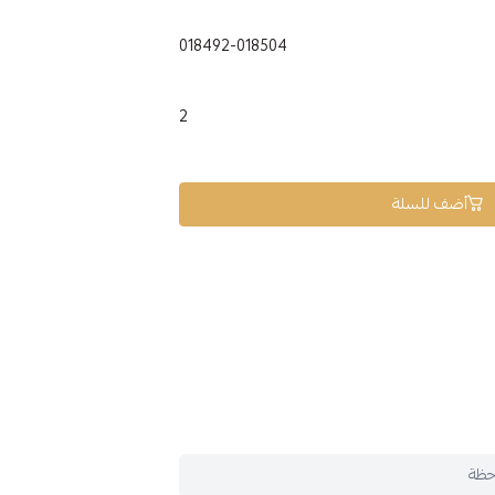
018492-018504
2
أضف للسلة
حظة