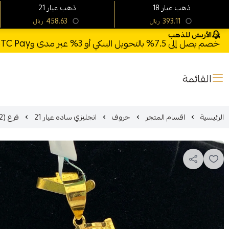
18 ذهب عيار
21 ذهب عيار
458.63
393.11
ريال
ريال
الأربش للذهب
خصم يصل إلى 7.5% بالتحويل البنكي أو 3% عبر مدى وSTC Pay + خصم بكود **X123** وشحن مجاني للطلبات فوق 1000 ريال
القائمة
الرئيسية
اقسام المتجر
حروف
انجليزي ساده عيار 21
فرع (2)- تعليقة ذهب عيار 21 الوزن 1.03 جرام