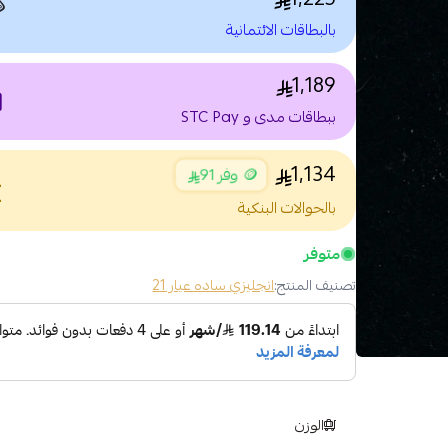

بالبطاقات الائتمانية
1,189
nt
ببطاقات مدى و STC Pay
1,134
🪙 وفر 91
nce
بالحوالات البنكية
متوفر
انجليزي ساده عيار 21
تصنيف المنتج:
الوزن