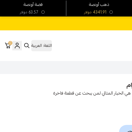
ذهب أونصة
فضة أونصة
63.57
4341.91
دولار
دولار
0
اللغة:
العربية
يار 21 بتصميم حرف "C" الأنيق، وزن 1.03 جرام، هي الخيار المثالي لمن يبحث عن قطعة فاخرة