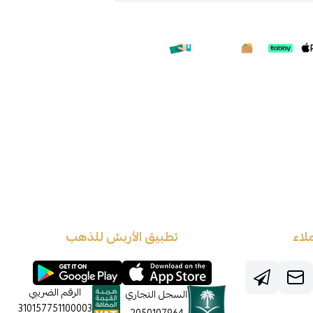
لاء
تطبيق الأربش للذهب
الرقم الضريبي
السجل التجاري
310157751100003
2050107964