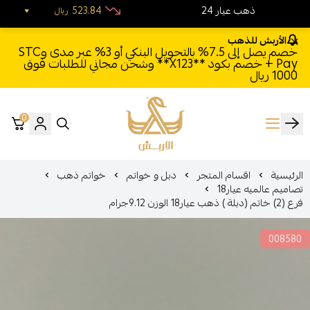
24 ذهب عيار
523.84
ريال
الأربش للذهب
خصم يصل إلى 7.5% بالتحويل البنكي أو 3% عبر مدى وSTC
Pay + خصم بكود **X123** وشحن مجاني للطلبات فوق
1000 ريال
0
الأربش للذهب
الرئيسية
اقسام المتجر
دبل و خواتم
خواتم ذهب
تصاميم عالميه عيار18
فرع (2) خاتم (دبلة ) ذهب عيار18 الوزن 9.12جرام
008580