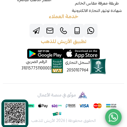
طريقة معرفة مقاس الخاتم
شهادة توثيق التجارة الالكترونية
خدمة العملاء
تطبيق الأربش للذهب
الرقم الضريبي
السجل التجاري
310157751100003
2050107964
موثّق في منصة الأعمال
الحقوق محفوظة | 2026
الأربش للذهب