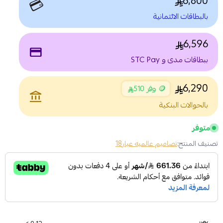
6,800
💳
بالبطاقات الائتمانية
6,596
payment
ببطاقات مدى و STC Pay
6,290
🪙 وفر 510
account_balance
بالحوالات البنكية
متوفر
تصنيف المنتج:
تصاميم عالميه عيار18