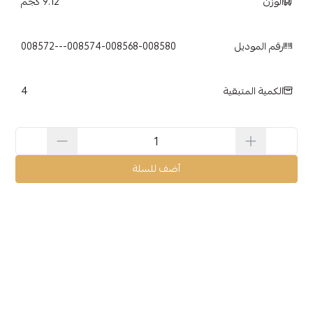
الوزن
9.12 كجم
رقم الموديل
4
الكمية المتبقية
أضف للسلة