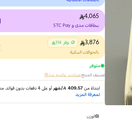
4,065
nt
ببطاقات مدى و STC Pay
3,876
🪙 وفر 314
nce
بالحوالات البنكية
متوفر
تصنيف المنتج:
تصاميم عالميه عيار18
الوزن