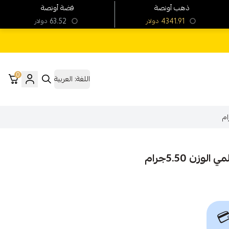
فضة أونصة
ذهب أونصة
63.52
4341.91
دولار
دولار
0
العربية
اللغة:
