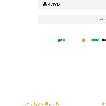
4,190
حظة
لاء
تطبيق الأربش للذهب