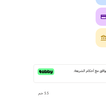
payme
account_bala
5.5 جم