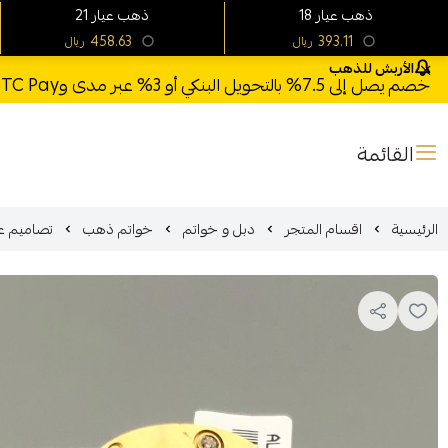
18 ذهب عيار
21 ذهب عيار
458.63
393.11
ريال
ريال
الأربش للذهب
خصم يصل إلى 7.5% بالتحويل البنكي أو 3% عبر مدى وSTC Pay + خصم بكود **X123** وشحن مجاني للطلبات فوق 1000 ريال
القائمة
الرئيسية
اقسام المتجر
دبل و خواتم
خواتم ذهب
تصاميم عال