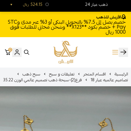
24 ذهب عيار
524.15
ريال
الأربش للذهب
خصم يصل إلى 7.5% بالتحويل البنكي أو 3% عبر مدى وSTC
Pay + خصم بكود **X123** وشحن مجاني للطلبات فوق
1000 ريال
0
الأربش للذهب
الرئيسية
اقسام المتجر
تعليقات و سبح
سبح ذهب
تصاميم عالميه عيار 18
فرع(2)-سبحة ذهب تصميم عالمي الوزن 35.22