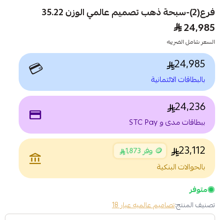
فرع(2)-سبحة ذهب تصميم عالمي الوزن 35.22
24,985
السعر شامل الضريبه
24,985
💳
بالبطاقات الائتمانية
24,236
payment
ببطاقات مدى و STC Pay
23,112
🪙 وفر 1,873
account_balance
بالحوالات البنكية
متوفر
تصنيف المنتج:
تصاميم عالميه عيار 18