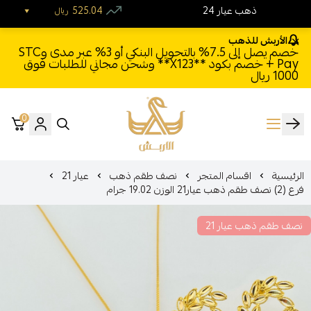
24 ذهب عيار
525.04
ريال
الأربش للذهب
خصم يصل إلى 7.5% بالتحويل البنكي أو 3% عبر مدى وSTC
Pay + خصم بكود **X123** وشحن مجاني للطلبات فوق
1000 ريال
0
الأربش للذهب
الرئيسية
اقسام المتجر
نصف طقم ذهب
عيار 21
فرع (2) نصف طقم ذهب عيار21 الوزن 19.02 جرام
نصف طقم ذهب عيار 21