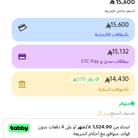
15,600
السعر شامل الضريبه
15,600
💳
بالبطاقات الائتمانية
15,132
payment
ببطاقات مدى و STC Pay
14,430
🪙 وفر 1,170
account_balance
بالحوالات البنكية
متوفر
تصنيف المنتج:
عيار 21