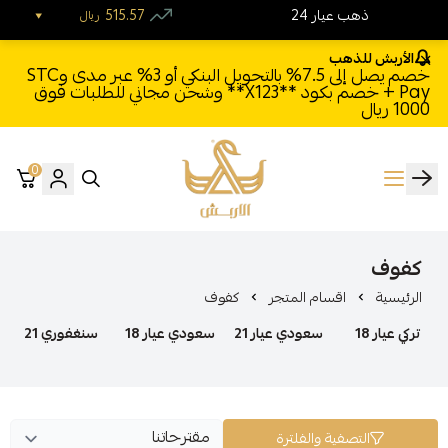
24 ذهب عيار
515.57
ريال
الأربش للذهب
خصم يصل إلى 7.5% بالتحويل البنكي أو 3% عبر مدى وSTC
Pay + خصم بكود **X123** وشحن مجاني للطلبات فوق
1000 ريال
0
الأربش للذهب
كفوف
الرئيسية
اقسام المتجر
كفوف
تركي عيار 18
سعودي عيار 21
سعودي عيار 18
سنغفوري 21
التصفية والفلترة