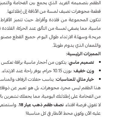
الطقم بتصميمه الفريد الذي يجمع بين الفخامة والتميز،
قطعة مجوهرات تضيف لمسة من الأناقة إلى إطلالتها.
تتكون المجموعة من قلادة وأقراط، حيث تتميز الأقراط
ماسية، مما يضفي لمسة من التألق عند الحركة. القلادة 
واللمعان الذي يدوم طويلاً.
المميزات الرئيسية:
تصميم ماسي
: يتكون من أحجار ماسية براقة تعكس ا
وزن خفيف
: بوزن 10.15 جرام، يوفر راحة عند الارتداء.
خيار مثالي للمناسبات
: يناسب حفلات الزفاف والمناسب
هذا الطقم ليس مجرد مجوهرات، بل هو تعبير عن ذوقك ال
من الفخامة على إطلالتك اليومية، مما يجعلك تشعرين بالث
لا تفوتي فرصة اقتناء
نصف طقم ذهب عيار 18
، واستمتع
عليه الآن وكوني محط الأنظار في كل مناسبة!