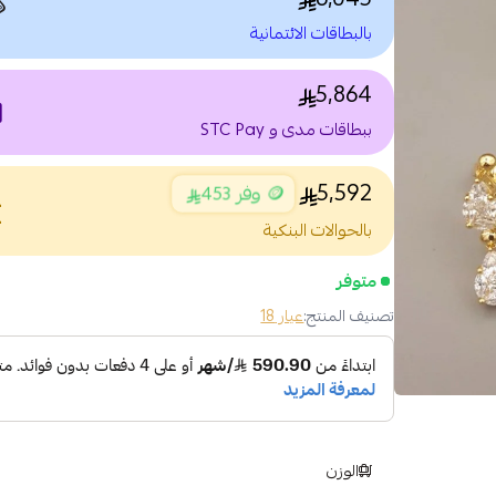

بالبطاقات الائتمانية
5,864
nt
ببطاقات مدى و STC Pay
5,592
🪙 وفر 453
nce
بالحوالات البنكية
متوفر
عيار 18
تصنيف المنتج:
الوزن