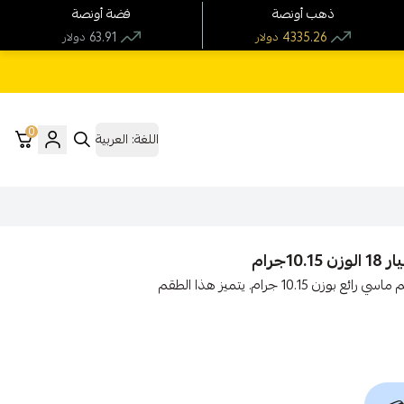
ذهب أونصة
فضة أونصة
63.91
4335.26
دولار
دولار
0
اللغة:
العربية
رام
استمتع بأناقة لا مثيل لها مع نصف طقم ذهب عيار 18، تصميم ماسي رائع بوزن 10.15 جرام. يتميز هذا الطقم