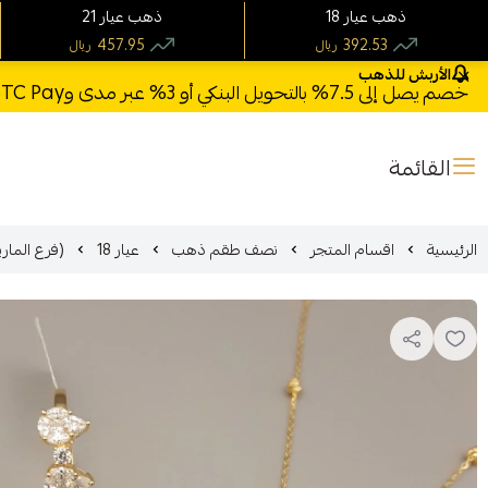
18 ذهب عيار
21 ذهب عيار
457.95
392.53
ريال
ريال
الأربش للذهب
خصم يصل إلى 7.5% بالتحويل البنكي أو 3% عبر مدى وSTC Pay + خصم بكود **X123** وشحن مجاني للطلبات فوق 1000 ريال
القائمة
الرئيسية
اقسام المتجر
نصف طقم ذهب
عيار 18
(فرع المارينا