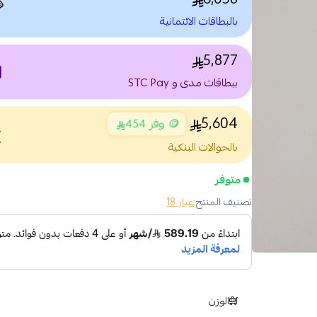

بالبطاقات الائتمانية
5,877
nt
ببطاقات مدى و STC Pay
5,604
🪙 وفر 454
nce
بالحوالات البنكية
متوفر
عيار 18
تصنيف المنتج:
الوزن