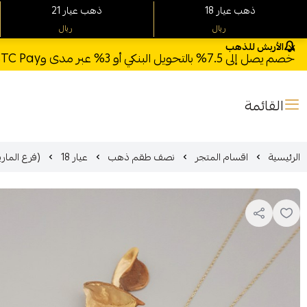
18 ذهب عيار
21 ذهب عيار
ريال
ريال
الأربش للذهب
خصم يصل إلى 7.5% بالتحويل البنكي أو 3% عبر مدى وSTC Pay + خصم بكود **X123** وشحن مجاني للطلبات فوق 1000 ريال
القائمة
الرئيسية
اقسام المتجر
نصف طقم ذهب
عيار 18
(فرع المارينا)