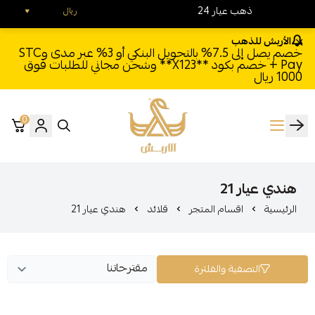
24 ذهب عيار
ريال
الأربش للذهب
خصم يصل إلى 7.5% بالتحويل البنكي أو 3% عبر مدى وSTC
Pay + خصم بكود **X123** وشحن مجاني للطلبات فوق
1000 ريال
0
الأربش للذهب
هندي عيار 21
الرئيسية
اقسام المتجر
قلائد
هندي عيار 21
التصفية والفلترة