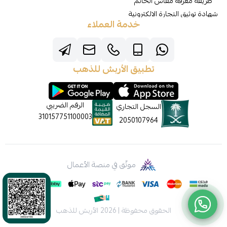
طريقة معرفة مقاس الخاتم
شهادة توثيق التجارة الالكترونية
خدمة العملاء
تطبيق الأربش للذهب
الرقم الضريبي
السجل التجاري
310157751100003
2050107964
موثّق في منصة الأعمال
الحقوق محفوظة | 2026
الأربش للذهب