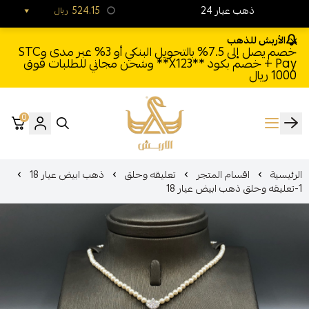
24 ذهب عيار
524.15
ريال
الأربش للذهب
خصم يصل إلى 7.5% بالتحويل البنكي أو 3% عبر مدى وSTC
Pay + خصم بكود **X123** وشحن مجاني للطلبات فوق
1000 ريال
0
الأربش للذهب
الرئيسية
اقسام المتجر
تعليقه وحلق
ذهب ابيض عيار 18
1-تعليقه وحلق ذهب ابيض عيار 18