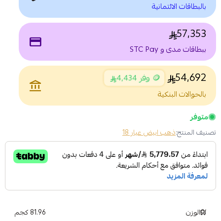
بالبطاقات الائتمانية
57,353
payment
ببطاقات مدى و STC Pay
54,692
🪙 وفر 4,434
account_balance
بالحوالات البنكية
متوفر
تصنيف المنتج:
ذهب ابيض عيار 18
الوزن
81.96 كجم