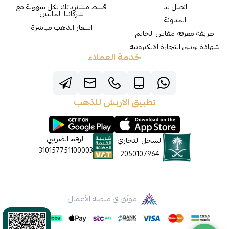
اتصل بنا
قسط مشترياتك بكل سهولة مع
شركائنا الماليين
المدونة
اسعار الذهب مباشرة
طريقة معرفة مقاس الخاتم
شهادة توثيق التجارة الالكترونية
خدمة العملاء
تطبيق الأربش للذهب
الرقم الضريبي
السجل التجاري
310157751100003
2050107964
موثّق في منصة الأعمال