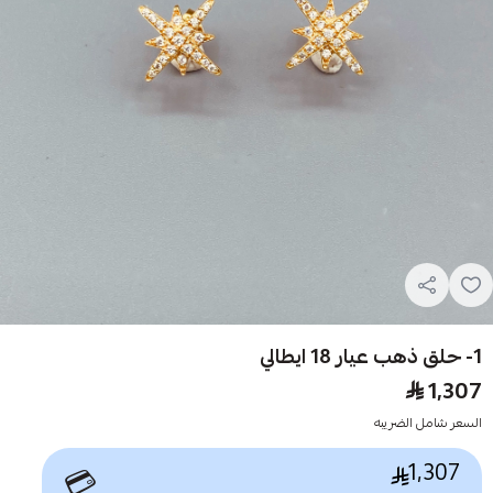
1- حلق ذهب عيار 18 ايطالي
1,307
السعر شامل الضريبه
1,307
💳