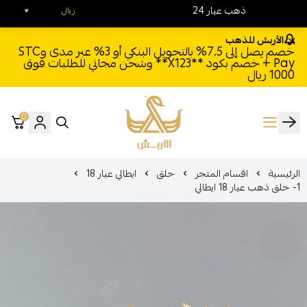
24 ذهب عيار
ريال
الأربش للذهب
خصم يصل إلى 7.5% بالتحويل البنكي أو 3% عبر مدى وSTC
Pay + خصم بكود **X123** وشحن مجاني للطلبات فوق
1000 ريال
0
الأربش للذهب
الرئيسية
اقسام المتجر
حلق
ايطالي عيار 18
1- حلق ذهب عيار 18 ايطالي