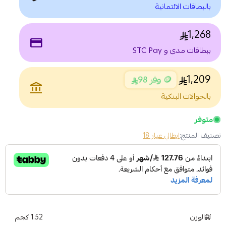
بالبطاقات الائتمانية
1,268
payment
ببطاقات مدى و STC Pay
1,209
🪙 وفر 98
account_balance
بالحوالات البنكية
متوفر
تصنيف المنتج:
ايطالي عيار 18
الوزن
1.52 كجم