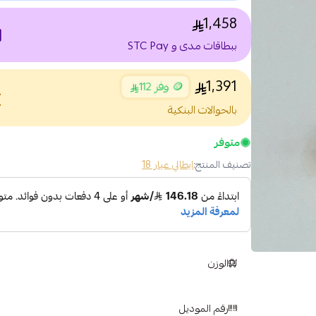
1,458
nt
ببطاقات مدى و STC Pay
1,391
🪙 وفر 112
nce
بالحوالات البنكية
متوفر
تصنيف المنتج:
ايطالي عيار 18
الوزن
رقم الموديل