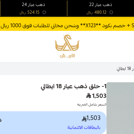
24 ذهب عيار
22 ذهب عيار
524.15
480.12
ريال
ريال
الأربش للذهب
1- حلق ذهب عيار 18 ايطالي
1,503
السعر شامل الضريبه
1,503

بالبطاقات الائتمانية