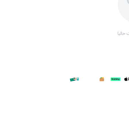
 حاليا