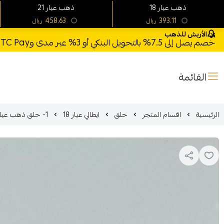
18 ذهب عيار
21 ذهب عيار
458.63
393.11
ريال
ريال
الأربش للذهب
خصم يصل إلى 7.5% بالتحويل البنكي أو 3% عبر مدى وSTC Pay + خصم بكود **X123** وشحن مجاني للطلبات فوق 1000 ريال
القائمة
الرئيسية
اقسام المتجر
حلق
ايطالي عيار 18
1- حلق ذهب عيار 18 ايطالي