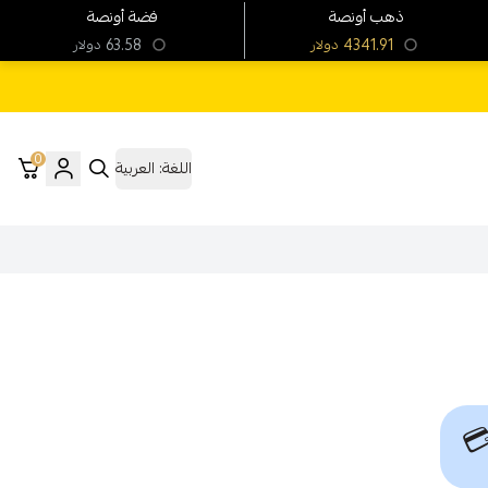
فضة أونصة
ذهب أونصة
63.58
4341.91
دولار
دولار
0
العربية
اللغة:
