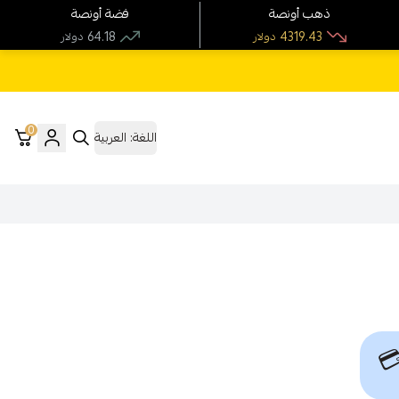
فضة أونصة
ذهب أونصة
64.18
4319.43
دولار
دولار
0
العربية
اللغة:
