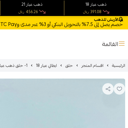
18 ذهب عيار
21 ذهب عيار
456.26
391.08
ريال
ريال
الأربش للذهب
خصم يصل إلى 7.5% بالتحويل البنكي أو 3% عبر مدى وSTC Pay + خصم بكود **X123** وشحن مجاني للطلبات فوق 1000 ريال
القائمة
الرئيسية
اقسام المتجر
حلق
ايطالي عيار 18
1- حلق ذهب عيار 18 ايطالي