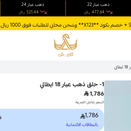
24 ذهب عيار
22 ذهب عيار
521.44
477.64
ريال
ريال
الأربش للذهب
1- حلق ذهب عيار 18 ايطالي
1,786
السعر شامل الضريبه
1,786

بالبطاقات الائتمانية