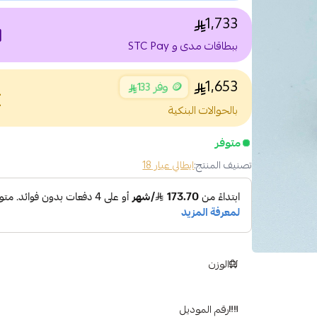
1,733
nt
ببطاقات مدى و STC Pay
1,653
🪙 وفر 133
nce
بالحوالات البنكية
متوفر
تصنيف المنتج:
ايطالي عيار 18
الوزن
رقم الموديل