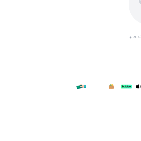
 حاليا