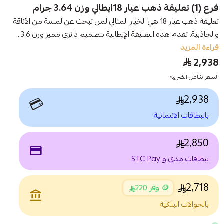
فرع (1) تعليقة ذهب عيار 18ايطالي وزن 3.64 جرام
تعليقة ذهب عيار 18 هي الخيار المثالي لمن تبحث عن لمسة من الأناقة
والجاذبية. تقدم هذه التعليقة الإيطالية بتصميم دائري مميز وزن 3.6...
قراءة المزيد
2,938
السعر شامل الضريبه
2,938
💳
بالبطاقات الائتمانية
2,850
payment
ببطاقات مدى و STC Pay
2,718
🪙 وفر 220
account_balance
بالحوالات البنكية