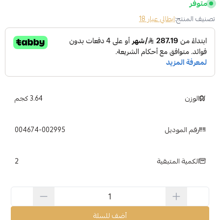
متوفر
تصنيف المنتج:
ايطالي عيار 18
الوزن
3.64 كجم
رقم الموديل
004674-002995
2
الكمية المتبقية
أضف للسلة