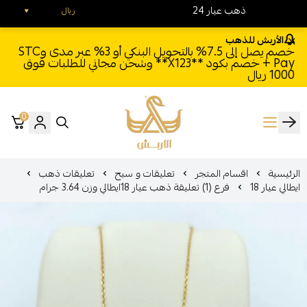
24 ذهب عيار
ريال
الأربش للذهب
خصم يصل إلى 7.5% بالتحويل البنكي أو 3% عبر مدى وSTC
Pay + خصم بكود **X123** وشحن مجاني للطلبات فوق
1000 ريال
0
الأربش للذهب
الرئيسية
اقسام المتجر
تعليقات و سبح
تعليقات ذهب
ايطالي عيار 18
فرع (1) تعليقة ذهب عيار 18ايطالي وزن 3.64 جرام