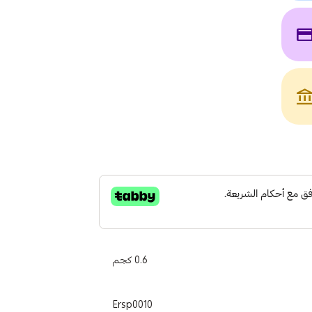
payme
account_bala
0.6 كجم
Ersp0010