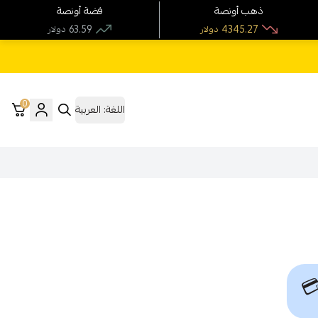
فضة أونصة
ذهب أونصة
63.59
4345.27
دولار
دولار
0
العربية
اللغة:
