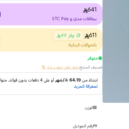
641
nt
ببطاقات مدى و STC Pay
611
🪙 وفر 49
nce
بالحوالات البنكية
متوفر
تصنيف المنتج:
حلق طبي ذهب عيار 18
الوزن
رقم الموديل