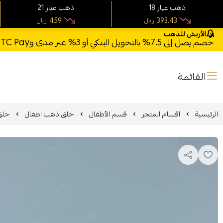
18 ذهب عيار
21 ذهب عيار
459
393.43
ريال
ريال
الأربش للذهب
خصم يصل إلى 7.5% بالتحويل البنكي أو 3% عبر مدى وSTC Pay + خصم بكود **X123** وشحن مجاني للطلبات فوق 1000 ريال
القائمة
الرئيسية
اقسام المتجر
قسم الأطفال
حلق ذهب اطفال
حلق 