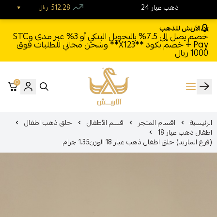
24 ذهب عيار
512.28
ريال
الأربش للذهب
خصم يصل إلى 7.5% بالتحويل البنكي أو 3% عبر مدى وSTC
Pay + خصم بكود **X123** وشحن مجاني للطلبات فوق
1000 ريال
0
الأربش للذهب
الرئيسية
اقسام المتجر
قسم الأطفال
حلق ذهب اطفال
اطفال ذهب عيار 18
(فرع المارينا) حلق اطفال ذهب عيار 18 الوزن1.35 جرام