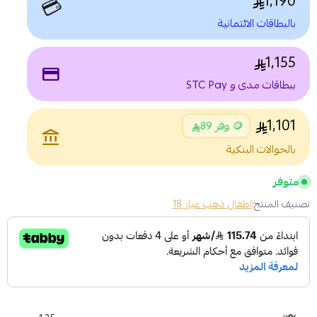
1,190
💳
بالبطاقات الائتمانية
1,155
payment
ببطاقات مدى و STC Pay
1,101
🪙 وفر 89
account_balance
بالحوالات البنكية
متوفر
تصنيف المنتج:
اطفال ذهب عيار 18