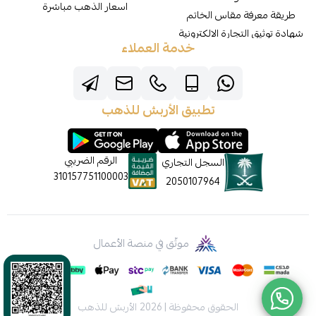
اسعار الذهب مباشرة
طريقة معرفة مقاس الخاتم
شهادة توثيق التجارة الالكترونية
خدمة العملاء
تطبيق الأربش للذهب
الرقم الضريبي
السجل التجاري
310157751100003
2050107964
موثّق في منصة الأعمال
الحقوق محفوظة | 2026
الأربش للذهب