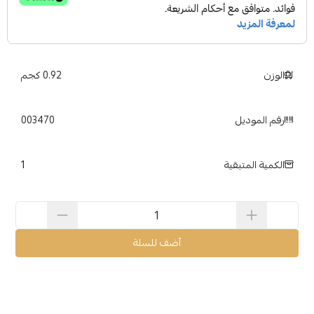
الوزن
0.92 كجم
رقم الموديل
003470
1
الكمية المتبقية
أضف للسلة