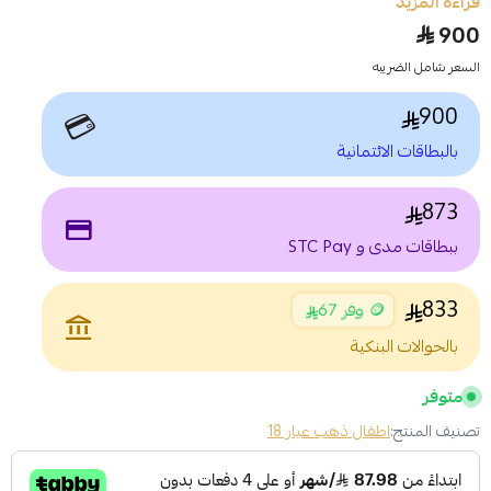
قراءة المزيد
900
السعر شامل الضريبه
900
💳
بالبطاقات الائتمانية
873
payment
ببطاقات مدى و STC Pay
833
🪙 وفر 67
account_balance
بالحوالات البنكية
متوفر
تصنيف المنتج:
اطفال ذهب عيار 18