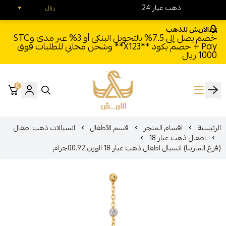
24 ذهب عيار
ريال
الأربش للذهب
خصم يصل إلى 7.5% بالتحويل البنكي أو 3% عبر مدى وSTC
Pay + خصم بكود **X123** وشحن مجاني للطلبات فوق
1000 ريال
0
الأربش للذهب
الرئيسية
اقسام المتجر
قسم الأطفال
انسيالات ذهب اطفال
اطفال ذهب عيار 18
(فرع المارينا) انسيال اطفال ذهب عيار 18 الوزن 00.92جرام