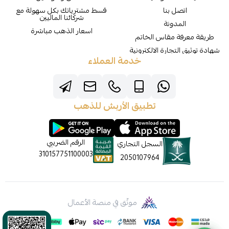
اتصل بنا
قسط مشترياتك بكل سهولة مع
شركائنا الماليين
المدونة
اسعار الذهب مباشرة
طريقة معرفة مقاس الخاتم
شهادة توثيق التجارة الالكترونية
خدمة العملاء
تطبيق الأربش للذهب
الرقم الضريبي
السجل التجاري
310157751100003
2050107964
موثّق في منصة الأعمال