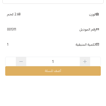
الوزن
2.68 كجم
رقم الموديل
001311
1
الكمية المتبقية
أضف للسلة