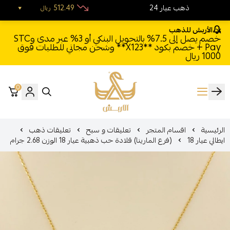
24 ذهب عيار
512.49
ريال
الأربش للذهب
خصم يصل إلى 7.5% بالتحويل البنكي أو 3% عبر مدى وSTC
Pay + خصم بكود **X123** وشحن مجاني للطلبات فوق
1000 ريال
0
الأربش للذهب
الرئيسية
اقسام المتجر
تعليقات و سبح
تعليقات ذهب
ايطالي عيار 18
(فرع المارينا) قلادة حب ذهبية عيار 18 الوزن 2.68 جرام