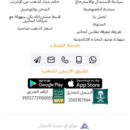
سياسة الاستبدال والاسترجاع
حكم شراء الذهب من الإنترنت
سياسة الخصوصية
الشحن والتوصيل
اتصل بنا
قسط مشترياتك بكل سهولة مع
شركائنا الماليين
المدونة
اسعار الذهب مباشرة
طريقة معرفة مقاس الخاتم
شهادة توثيق التجارة الالكترونية
خدمة العملاء
تطبيق الأربش للذهب
الرقم الضريبي
السجل التجاري
310157751100003
2050107964
موثّق في منصة الأعمال