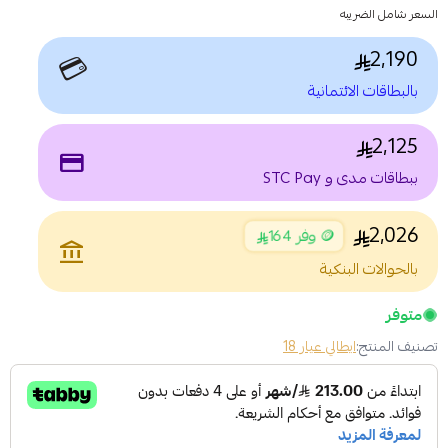
السعر شامل الضريبه
2,190
💳
بالبطاقات الائتمانية
2,125
payment
ببطاقات مدى و STC Pay
2,026
🪙 وفر 164
account_balance
بالحوالات البنكية
متوفر
تصنيف المنتج:
ايطالي عيار 18