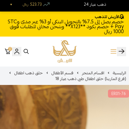
24 ذهب عيار
523.73
ريال
الأربش للذهب
خصم يصل إلى 7.5% بالتحويل البنكي أو 3% عبر مدى وSTC
Pay + خصم بكود **X123** وشحن مجاني للطلبات فوق
1000 ريال
0
الأربش للذهب
الرئيسية
اقسام المتجر
قسم الأطفال
حلق ذهب اطفال
(فرع المارينا) حلق اطفال طبي ذهب عيار 18
ER01-76