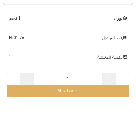
الوزن
1 كجم
رقم الموديل
ER01-76
1
الكمية المتبقية
أضف للسلة