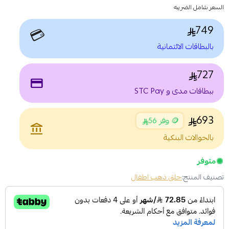
السعر شامل الضريبه
749
💳
بالبطاقات الائتمانية
727
payment
ببطاقات مدى و STC Pay
693
🪙 وفر 56
account_balance
بالحوالات البنكية
متوفر
تصنيف المنتج:
حلق ذهب اطفال