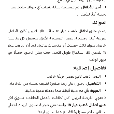
ارتداؤه طوال اليوم دون أي إزعاج.
آمن للأطفال
: تم تصميمه بعناية لتجنب أي حواف حادة، مما
يجعله آمنًا للأطفال.
الفوائد:
يقدم
حلق اطفال ذهب عيار 18
حلاً مثاليًا لتزيين أذان الأطفال
بطريقة آمنة وجميلة. بفضل تصميمه الأنيق، سيجعل كل مناسبة
خاصة، سواء كانت حفلات أو مناسبات عائلية. كما أن الذهب عيار
18 يضمن لكِ استثمارًا طويل الأمد، حيث يبقى الحلق جميلًا مع
مرور الوقت.
تفاصيل إضافية:
اللون
: ذهب لامع يضفي بريقًا خاصًا.
التفاصيل
: يحتوي على زينة صغيرة تضيف لمسة من الفخامة.
العبوة
: يأتي مع علبة أنيقة، مما يجعله هدية مثالية.
لا تفوتي الفرصة لتزيين أذان أطفالك بأجمل الحلقات! تسوقي الآن
حلق اطفال ذهب عيار 18
واستمتعي بتجربة تسوق فريدة. اجعلي
لحظاتهم أكثر سحرًا وأناقة مع هذا الحلق الرائع!