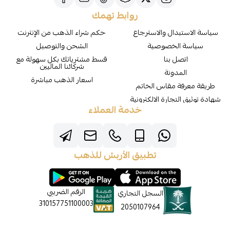
روابط تهمك
سياسة الاستبدال والاسترجاع
حكم شراء الذهب من الإنترنت
سياسة الخصوصية
الشحن والتوصيل
اتصل بنا
قسط مشترياتك بكل سهولة مع
شركائنا الماليين
المدونة
اسعار الذهب مباشرة
طريقة معرفة مقاس الخاتم
شهادة توثيق التجارة الالكترونية
خدمة العملاء
تطبيق الأربش للذهب
الرقم الضريبي
السجل التجاري
310157751100003
2050107964