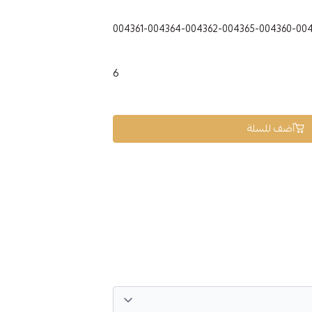
004361-004364-004362-004365-004360-00
6
أضف للسلة