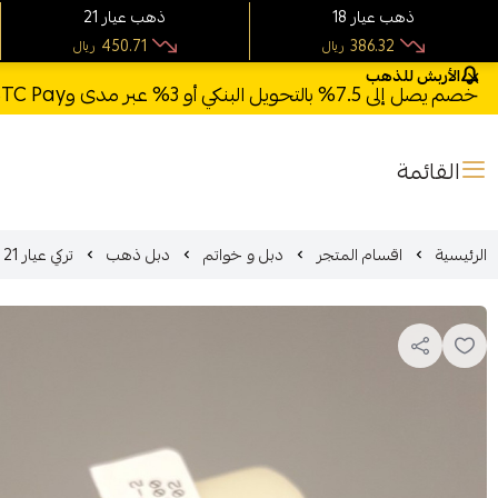
18 ذهب عيار
21 ذهب عيار
450.71
386.32
ريال
ريال
الأربش للذهب
خصم يصل إلى 7.5% بالتحويل البنكي أو 3% عبر مدى وSTC Pay + خصم بكود **X123** وشحن مجاني للطلبات فوق 1000 ريال
القائمة
الرئيسية
اقسام المتجر
دبل و خواتم
دبل ذهب
تركي عيار 21