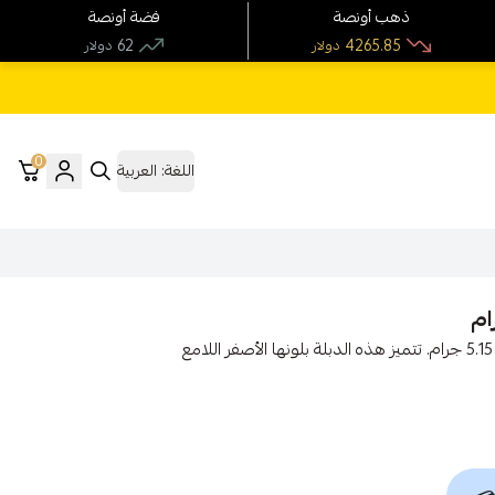
ذهب أونصة
فضة أونصة
62
4265.85
دولار
دولار
0
اللغة:
العربية
اكتشف أناقة **دبلة ذهب عيار 21** بتصميم تركي مميز ووزن 5.15 جرام. تتميز هذه الدبلة بلونها الأصفر اللامع