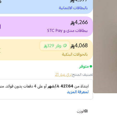

بالبطاقات الائتمانية
4,266
nt
ببطاقات مدى و STC Pay
4,068
🪙 وفر 329
nce
بالحوالات البنكية
متوفر
تركي عيار 21
تصنيف المنتج:
الوزن