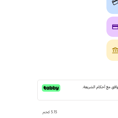

payme
account_bala
5.15 كجم