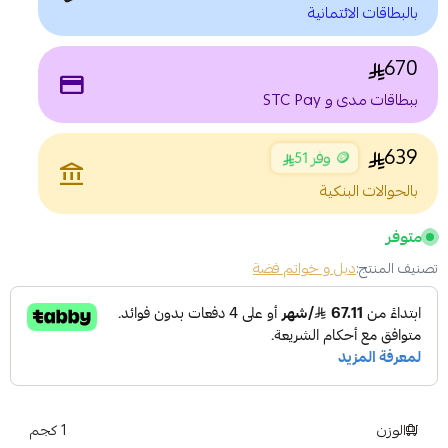
بالبطاقات الائتمانية
670
payment
ببطاقات مدى و STC Pay
639
🪙 وفر 51
account_balance
بالحوالات البنكية
متوفر
تصنيف المنتج:
دبل و خواتم فضة
الوزن
1 كجم