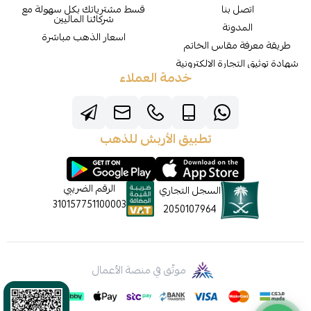
اتصل بنا
قسط مشترياتك بكل سهولة مع
شركائنا الماليين
المدونة
اسعار الذهب مباشرة
طريقة معرفة مقاس الخاتم
شهادة توثيق التجارة الالكترونية
خدمة العملاء
تطبيق الأربش للذهب
الرقم الضريبي
السجل التجاري
310157751100003
2050107964
موثّق في منصة الأعمال