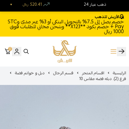
24 ذهب عيار
520.41
ريال
الأربش للذهب
خصم يصل إلى 7.5% بالتحويل البنكي أو 3% عبر مدى وSTC
Pay + خصم بكود **X123** وشحن مجاني للطلبات فوق
1000 ريال
0
الأربش للذهب
الرئيسية
اقسام المتجر
قسم الرجال
دبل و خواتم فضة
فرع (2). دبله فضه مقاس 10